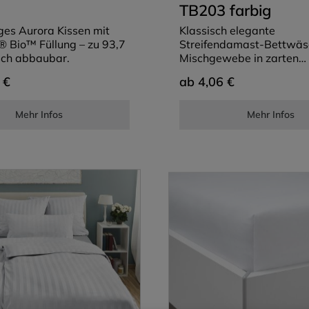
TB203 farbig
ges Aurora Kissen mit
Klassisch elegante
® Bio™ Füllung – zu 93,7
Streifendamast-Bettwäs
sch abbaubar.
Mischgewebe in zarten
Pastelltönen.
ab
 €
4,06 €
Mehr Infos
Mehr Infos