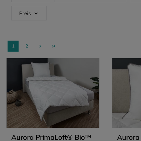
Preis
1
2
Seite
Seite
Aurora PrimaLoft® Bio™
Aurora