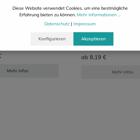
Diese Website verwendet Cookies, um eine bestmögliche
reifen-Bettwäsche
Baumwoll-Bettlak
Erfahrung bieten zu können.
Mehr Informationen ...
eiß
Klassisches weißes Bettl
Datenschutz
|
Impressum
175 g/m², koch- & chlorec
ifen-Bettwäsche TB25
ssische
Konfigurieren
Akzeptieren
twäsche für höchste
e
ab
€
8,19 €
Mehr Infos
Mehr Infos
OT