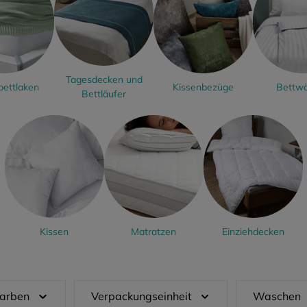
Tagesdecken und
ettlaken
Kissenbezüge
Bettw
Bettläufer
Kissen
Matratzen
Einziehdecken
arben
Verpackungseinheit
Waschen