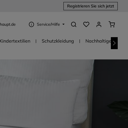
Registrieren Sie sich jetzt
Du hast 0 Produkte au
Warenko
haupt.de
Service/Hilfe
Kindertextilien
Schutzkleidung
Nachhaltige Textili