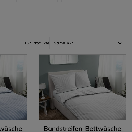
157 Produkte
twäsche
Bandstreifen-Bettwäsche