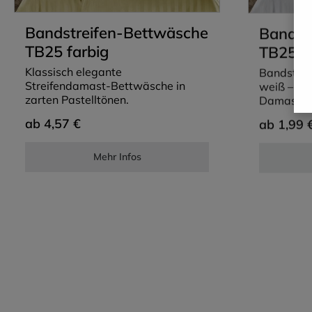
Bandstreifen-Bettwäsche
Bandst
TB25 farbig
TB25 w
Klassisch elegante
Bandstre
Streifendamast-Bettwäsche in
weiß – kla
zarten Pastelltönen.
Damastbet
Ansprüch
ab
ab
4,57 €
1,99 
Mehr Infos
8
%
TOP-ANGEB