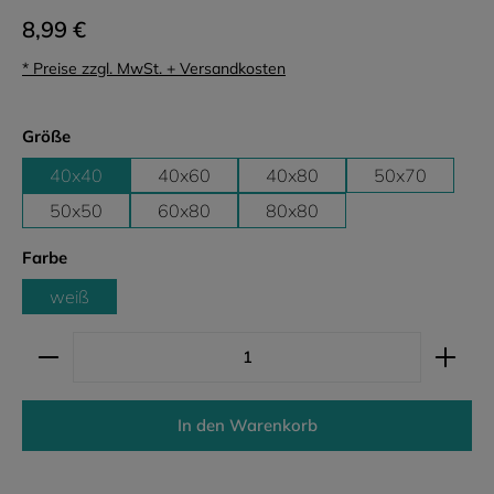
8,99 €
* Preise zzgl. MwSt. + Versandkosten
auswählen
Größe
40x40
40x60
40x80
50x70
50x50
60x80
80x80
auswählen
Farbe
weiß
Produkt Anzahl: Gib den gewünschten Wert ein ode
In den Warenkorb