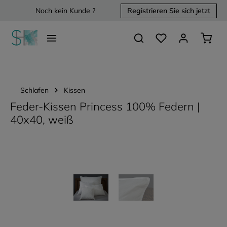
Noch kein Kunde ?
Registrieren Sie sich jetzt
alt springen
Du hast 0 Produkte 
Waren
Schlafen
Kissen
Feder-Kissen Princess 100% Federn |
40x40, weiß
Bildergalerie überspringen