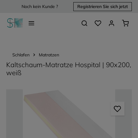
Noch kein Kunde ?
Registrieren Sie sich jetzt
alt springen
Du hast 0 Produkte 
Waren
Schlafen
Matratzen
Kaltschaum-Matratze Hospital | 90x200,
weiß
Bildergalerie überspringen