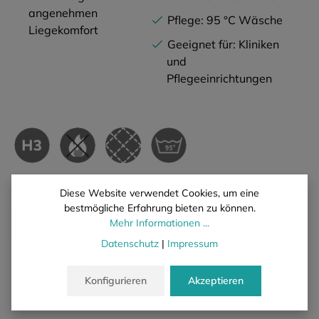
angenehmen
Pflege: 95 °C Wäsche
Liegekomfort
Geeignet für: Kliniken
und
Pflegeeinrichtungen
Beschreibung
Diese Website verwendet Cookies, um eine
bestmögliche Erfahrung bieten zu können.
Die Kaltschaum-Matratze Hospital wurde speziell für den
Mehr Informationen ...
Einsatz in Kliniken und Pflegeeinrichtungen entwickelt. Ihr ca.
Datenschutz
|
Impressum
14…
Mehr
Eigenschaften
Konfigurieren
Akzeptieren