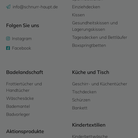
info@schnurr-haupt.de
Einziehdecken
Kissen
Gesundheitskissen und
Folgen Sie uns
Lagerungskissen
Tagesdecken und Bettläufer
Instagram
Boxspringtbetten
Facebook
Badelandschaft
Küche und Tisch
Frottiertücher und
Geschirr- und Küchentücher
Handtücher
Tischdecken
Wäschesäcke
Schürzen
Bademantel
Bankett
Badvorleger
Kindertextilien
Aktionsprodukte
Kinderbettwäsche