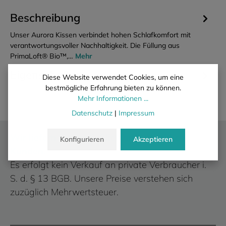
Beschreibung
Unser Aurora Kissen verbindet hohen Schlafkomfort mit
verantwortungsvoller Nachhaltigkeit. Die Füllung aus
PrimaLoft® Bio™,…
Mehr
Eigenschaften
Diese Website verwendet Cookies, um eine
bestmögliche Erfahrung bieten zu können.
Mehr Informationen ...
Datenschutz
|
Impressum
Wir liefern ausschließlich an gewerbliche
Konfigurieren
Akzeptieren
Kunden.
Es erfolgt kein Verkauf an private Verbraucher i.
S. d. § 13 BGB. Unsere Preise verstehen sich
zuzüglich Mehrwertsteuer.