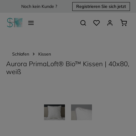
Noch kein Kunde ?
Registrieren Sie sich jetzt
alt springen
Du hast 0 Produkte 
Waren
Schlafen
Kissen
Aurora PrimaLoft® Bio™ Kissen | 40x80,
weiß
Bildergalerie überspringen