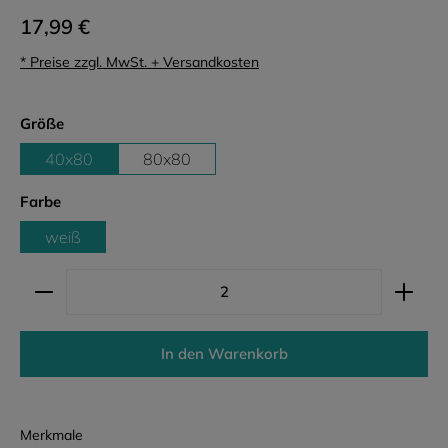
17,99 €
* Preise zzgl. MwSt. + Versandkosten
auswählen
Größe
40x80
80x80
auswählen
Farbe
weiß
Produkt Anzahl: Gib den gewünschten Wert ein ode
In den Warenkorb
Merkmale