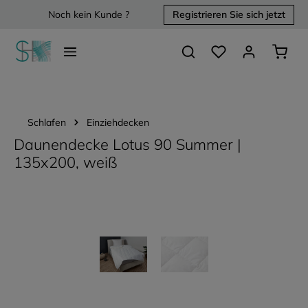
Noch kein Kunde ?
Registrieren Sie sich jetzt
alt springen
Du hast 0 Produkte 
Waren
Schlafen
Einziehdecken
Daunendecke Lotus 90 Summer |
135x200, weiß
Bildergalerie überspringen