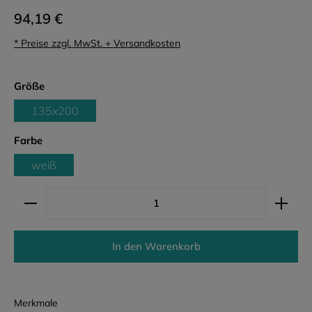
94,19 €
* Preise zzgl. MwSt. + Versandkosten
auswählen
Größe
135x200
auswählen
Farbe
weiß
Produkt Anzahl: Gib den gewünschten Wert ein ode
In den Warenkorb
Merkmale