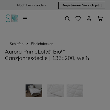
Noch kein Kunde ?
Registrieren Sie sich jetzt
alt springen
Du hast 0 Produkte 
Waren
Schlafen
Einziehdecken
Aurora PrimaLoft® Bio™
Ganzjahresdecke | 135x200, weiß
Bildergalerie überspringen