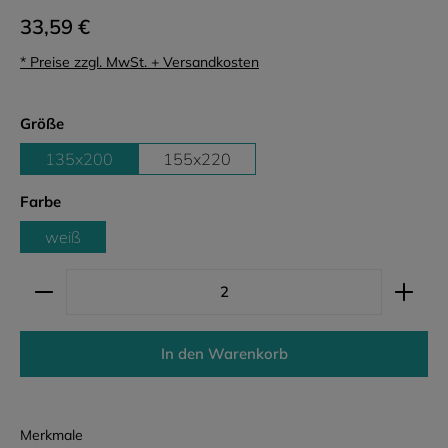
33,59 €
* Preise zzgl. MwSt. + Versandkosten
auswählen
Größe
135x200
155x220
auswählen
Farbe
weiß
Produkt Anzahl: Gib den gewünschten Wert ein ode
In den Warenkorb
Merkmale