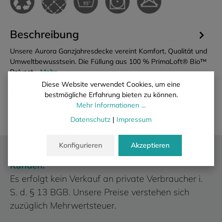
Beschreibung
Unsere Aurora Ganzjahresdecke vereint Komfort, Qualität und
Umweltbewusstsein. Die Füllung aus 100 % PrimaLoft® Bio™
Polyest…
Mehr
Diese Website verwendet Cookies, um eine
Eigenschaften
bestmögliche Erfahrung bieten zu können.
Mehr Informationen ...
Datenschutz
|
Impressum
Konfigurieren
Akzeptieren
Wir liefern ausschließlich an gewerbliche
Kunden.
Es erfolgt kein Verkauf an private Verbraucher i.
S. d. § 13 BGB. Unsere Preise verstehen sich
zuzüglich Mehrwertsteuer.