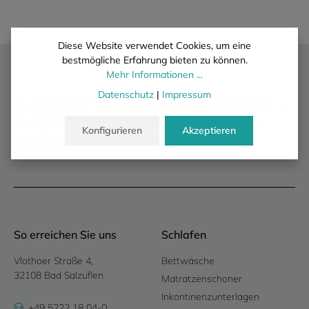
Diese Website verwendet Cookies, um eine
bestmögliche Erfahrung bieten zu können.
Wir liefern ausschließlich an gewerbliche
Mehr Informationen ...
Kunden.
Datenschutz
|
Impressum
Es erfolgt kein Verkauf an private Verbraucher i.
S. d. § 13 BGB. Unsere Preise verstehen sich
Konfigurieren
Akzeptieren
zuzüglich Mehrwertsteuer.
So erreichen Sie uns
Schlafen
Vlothoer Straße 4,
Bettwäsche
32108 Bad Salzuflen
Matratzenschoner
Inkontinenzunterlagen
+49 5222 18 04-0