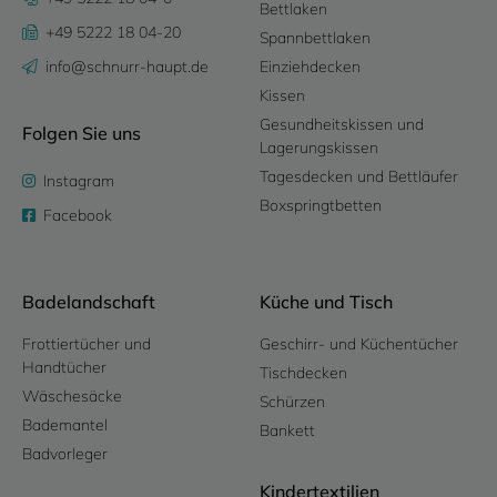
Bettlaken
+49 5222 18 04-20
Spannbettlaken
info@schnurr-haupt.de
Einziehdecken
Kissen
Gesundheitskissen und
Folgen Sie uns
Lagerungskissen
Tagesdecken und Bettläufer
Instagram
Boxspringtbetten
Facebook
Badelandschaft
Küche und Tisch
Frottiertücher und
Geschirr- und Küchentücher
Handtücher
Tischdecken
Wäschesäcke
Schürzen
Bademantel
Bankett
Badvorleger
Kindertextilien