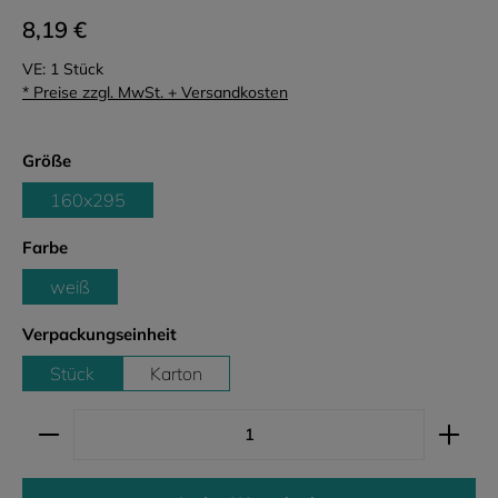
8,19 €
VE:
1 Stück
* Preise zzgl. MwSt. + Versandkosten
auswählen
Größe
160x295
auswählen
Farbe
weiß
auswählen
Verpackungseinheit
Stück
Karton
Produkt Anzahl: Gib den gewünschten Wert ein ode