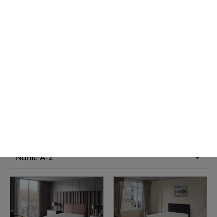
Erholsamer Schlaf ist entscheidend für das Wohlbefinden Ihrer Gäste. Ein
hochwertiges Bett trägt wesentlich dazu bei. Schnurr + Haupt bietet eine
breite Auswahl an Boxspringbetten in der Größe 160x200,
Produkte filtern