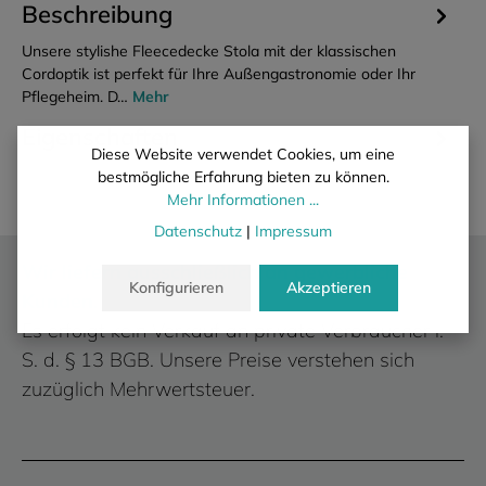
Beschreibung
Unsere stylishe Fleecedecke Stola mit der klassischen
Cordoptik ist perfekt für Ihre Außengastronomie oder Ihr
Pflegeheim. D…
Mehr
Eigenschaften
Diese Website verwendet Cookies, um eine
bestmögliche Erfahrung bieten zu können.
Mehr Informationen ...
Datenschutz
|
Impressum
Wir liefern ausschließlich an gewerbliche
Konfigurieren
Akzeptieren
Kunden.
Es erfolgt kein Verkauf an private Verbraucher i.
S. d. § 13 BGB. Unsere Preise verstehen sich
zuzüglich Mehrwertsteuer.