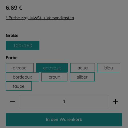
6,69 €
* Preise zzgl. MwSt. + Versandkosten
auswählen
Größe
100x150
auswählen
Farbe
altrosa
anthrazit
aqua
blau
bordeaux
braun
silber
taupe
Produkt Anzahl: Gib den gewünschten Wert ein ode
In den Warenkorb