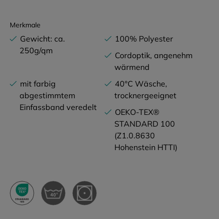
Merkmale
Gewicht: ca.
100% Polyester
250g/qm
Cordoptik, angenehm
wärmend
mit farbig
40°C Wäsche,
abgestimmtem
trocknergeeignet
Einfassband veredelt
OEKO-TEX®
STANDARD 100
(Z1.0.8630
Hohenstein HTTI)