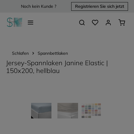
Noch kein Kunde ?
Registrieren Sie sich jetzt
alt springen
Du hast 0 Produkte 
Waren
Schlafen
Spannbettlaken
Jersey-Spannlaken Janine Elastic |
150x200, hellblau
Bildergalerie überspringen