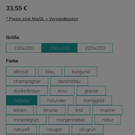
33,55 €
* Preise zzgl. MwSt. + Versandkosten
auswählen
Größe
100x200
150x200
200x200
auswählen
Farbe
altrosa
blau
burgund
champagner
denimblau
dunkelbraun
ecru
granat
hellblau
holunder
honiggold
leinen
limone
lind
marine
mineralgrün
morgennebel
natur
naturell
nougat
olivgrün