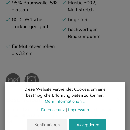
95% Baumwolle, 5%
Elastic 5002,
Elastan
Multistretch
60°C-Wäsche,
bügelfrei
trocknergeeignet
hochwertiger
Ringsumgummi
für Matratzenhöhen
bis 32 cm
Diese Website verwendet Cookies, um eine
bestmögliche Erfahrung bieten zu können.
Beschreibung
Mehr Informationen ...
Für alle, die ein hochelastisches Spannbettlaken benötigen,
Datenschutz
|
Impressum
das bügelfrei ist und sich extra leicht auf hohe Matratzen
ziehe…
Mehr
Konfigurieren
Akzeptieren