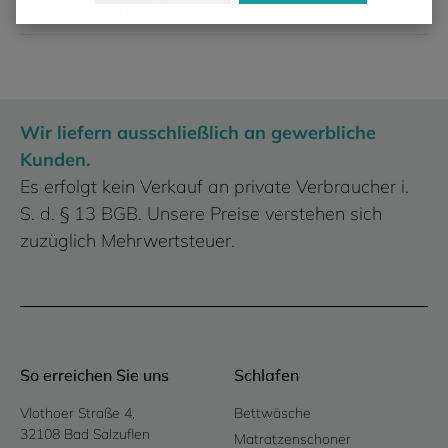
Eigenschaften
Wir liefern ausschließlich an gewerbliche
Kunden.
Es erfolgt kein Verkauf an private Verbraucher i.
S. d. § 13 BGB. Unsere Preise verstehen sich
zuzüglich Mehrwertsteuer.
So erreichen Sie uns
Schlafen
Vlothoer Straße 4,
Bettwäsche
32108 Bad Salzuflen
Matratzenschoner