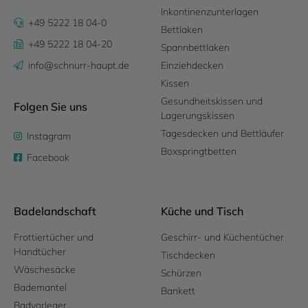
Inkontinenzunterlagen
+49 5222 18 04-0
Bettlaken
+49 5222 18 04-20
Spannbettlaken
info@schnurr-haupt.de
Einziehdecken
Kissen
Gesundheitskissen und
Folgen Sie uns
Lagerungskissen
Tagesdecken und Bettläufer
Instagram
Boxspringtbetten
Facebook
Badelandschaft
Küche und Tisch
Frottiertücher und
Geschirr- und Küchentücher
Handtücher
Tischdecken
Wäschesäcke
Schürzen
Bademantel
Bankett
Badvorleger