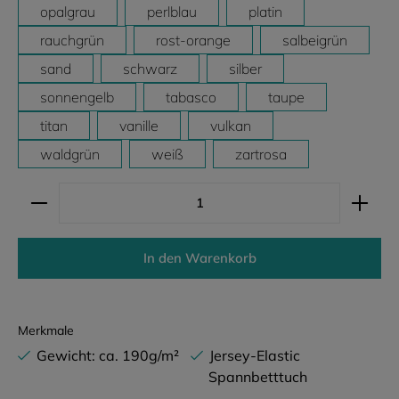
opalgrau
perlblau
platin
rauchgrün
rost-orange
salbeigrün
sand
schwarz
silber
sonnengelb
tabasco
taupe
titan
vanille
vulkan
waldgrün
weiß
zartrosa
Produkt Anzahl: Gib den gewünschten Wert ein ode
In den Warenkorb
Merkmale
Gewicht: ca. 190g/m²
Jersey-Elastic
Spannbetttuch