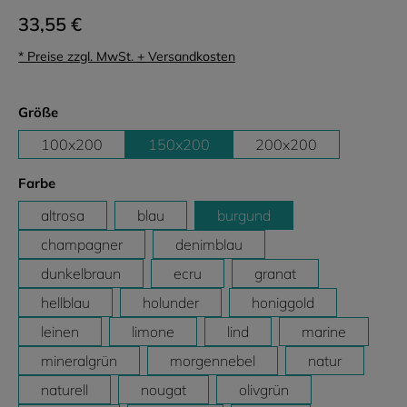
33,55 €
* Preise zzgl. MwSt. + Versandkosten
auswählen
Größe
100x200
150x200
200x200
auswählen
Farbe
altrosa
blau
burgund
champagner
denimblau
dunkelbraun
ecru
granat
hellblau
holunder
honiggold
leinen
limone
lind
marine
mineralgrün
morgennebel
natur
naturell
nougat
olivgrün