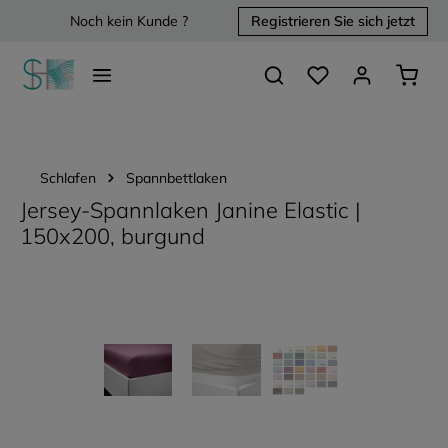
Noch kein Kunde ?
Registrieren Sie sich jetzt
alt springen
Du hast 0 Produkte 
Waren
Schlafen
Spannbettlaken
Jersey-Spannlaken Janine Elastic |
150x200, burgund
Bildergalerie überspringen