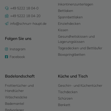
Inkontinenzunterlagen
+49 5222 18 04-0
Bettlaken
+49 5222 18 04-20
Spannbettlaken
info@schnurr-haupt.de
Einziehdecken
Kissen
Gesundheitskissen und
Folgen Sie uns
Lagerungskissen
Tagesdecken und Bettläufer
Instagram
Boxspringtbetten
Facebook
Badelandschaft
Küche und Tisch
Frottiertücher und
Geschirr- und Küchentücher
Handtücher
Tischdecken
Wäschesäcke
Schürzen
Bademantel
Bankett
Badvorleger