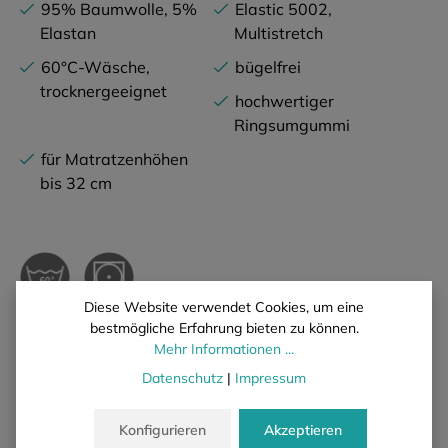
95% Baumwolle, 5%
Elastic 5002,
Elastan
Multistretch
60°C-Wäsche,
bügelfrei
trocknergeeignet
hochwertiger
Ringsumgummi
für Matratzenhöhen
bis 32 cm
Diese Website verwendet Cookies, um eine
bestmögliche Erfahrung bieten zu können.
Beschreibung
Mehr Informationen ...
Für alle, die ein hochelastisches Spannbettlaken benötigen,
Datenschutz
|
Impressum
das bügelfrei ist und sich extra leicht auf hohe Matratzen
ziehe…
Mehr
Konfigurieren
Akzeptieren