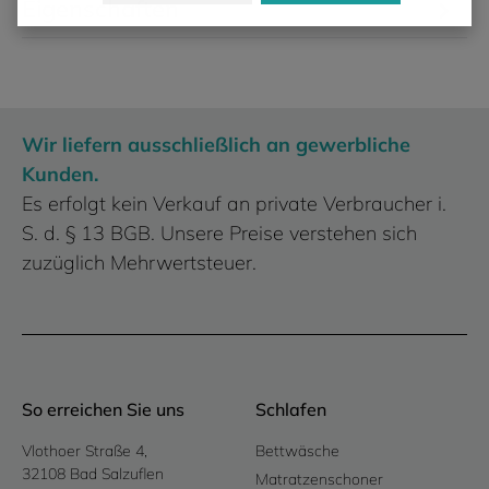
Eigenschaften
Wir liefern ausschließlich an gewerbliche
Kunden.
Es erfolgt kein Verkauf an private Verbraucher i.
S. d. § 13 BGB. Unsere Preise verstehen sich
zuzüglich Mehrwertsteuer.
So erreichen Sie uns
Schlafen
Vlothoer Straße 4,
Bettwäsche
32108 Bad Salzuflen
Matratzenschoner