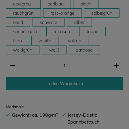
opalgrau
perlblau
platin
rauchgrün
rost-orange
salbeigrün
sand
schwarz
silber
sonnengelb
tabasco
taupe
titan
vanille
vulkan
waldgrün
weiß
zartrosa
Produkt Anzahl: Gib den gewünschten Wert ein ode
In den Warenkorb
Merkmale
Gewicht: ca. 190g/m²
Jersey-Elastic
Spannbetttuch