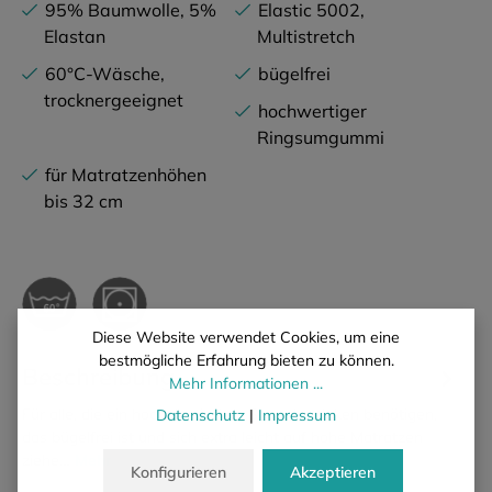
95% Baumwolle, 5%
Elastic 5002,
Elastan
Multistretch
60°C-Wäsche,
bügelfrei
trocknergeeignet
hochwertiger
Ringsumgummi
für Matratzenhöhen
bis 32 cm
Diese Website verwendet Cookies, um eine
bestmögliche Erfahrung bieten zu können.
Beschreibung
Mehr Informationen ...
Für alle, die ein hochelastisches Spannbettlaken benötigen,
Datenschutz
|
Impressum
das bügelfrei ist und sich extra leicht auf hohe Matratzen
ziehe…
Mehr
Konfigurieren
Akzeptieren