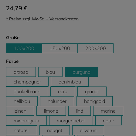
24,79 €
* Preise zzgl. MwSt. + Versandkosten
auswählen
Größe
100x200
150x200
200x200
auswählen
Farbe
altrosa
blau
burgund
champagner
denimblau
dunkelbraun
ecru
granat
hellblau
holunder
honiggold
leinen
limone
lind
marine
mineralgrün
morgennebel
natur
naturell
nougat
olivgrün