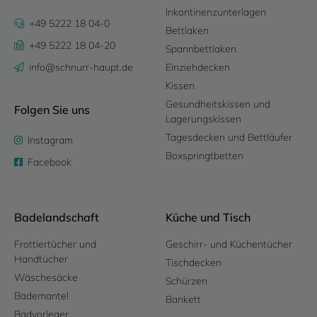
Inkontinenzunterlagen
+49 5222 18 04-0
Bettlaken
+49 5222 18 04-20
Spannbettlaken
info@schnurr-haupt.de
Einziehdecken
Kissen
Gesundheitskissen und
Folgen Sie uns
Lagerungskissen
Tagesdecken und Bettläufer
Instagram
Boxspringtbetten
Facebook
Badelandschaft
Küche und Tisch
Frottiertücher und
Geschirr- und Küchentücher
Handtücher
Tischdecken
Wäschesäcke
Schürzen
Bademantel
Bankett
Badvorleger