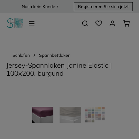
Noch kein Kunde ?
Registrieren Sie sich jetzt
alt springen
Du hast 0 Produkte 
Waren
Schlafen
Spannbettlaken
Jersey-Spannlaken Janine Elastic |
100x200, burgund
Bildergalerie überspringen