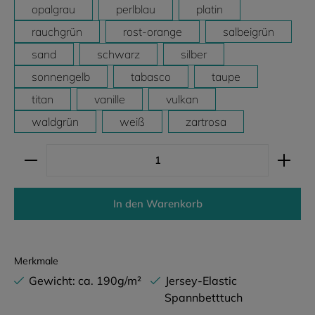
opalgrau
perlblau
platin
rauchgrün
rost-orange
salbeigrün
sand
schwarz
silber
sonnengelb
tabasco
taupe
titan
vanille
vulkan
waldgrün
weiß
zartrosa
Produkt Anzahl: Gib den gewünschten Wert ein ode
In den Warenkorb
Merkmale
Gewicht: ca. 190g/m²
Jersey-Elastic
Spannbetttuch