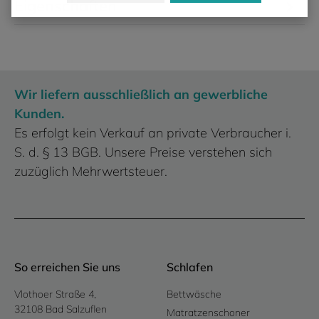
Eigenschaften
Wir liefern ausschließlich an gewerbliche
Kunden.
Es erfolgt kein Verkauf an private Verbraucher i.
S. d. § 13 BGB. Unsere Preise verstehen sich
zuzüglich Mehrwertsteuer.
So erreichen Sie uns
Schlafen
Vlothoer Straße 4,
Bettwäsche
32108 Bad Salzuflen
Matratzenschoner