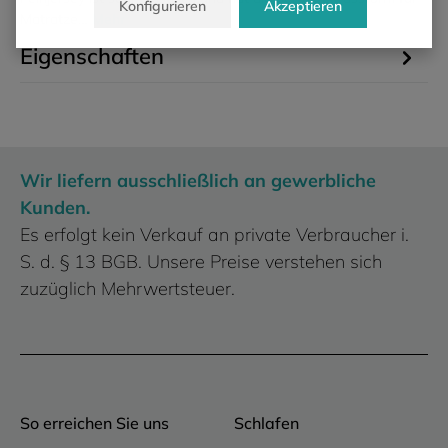
Konfigurieren
Akzeptieren
Matratze…
Mehr
Eigenschaften
Wir liefern ausschließlich an gewerbliche
Kunden.
Es erfolgt kein Verkauf an private Verbraucher i.
S. d. § 13 BGB. Unsere Preise verstehen sich
zuzüglich Mehrwertsteuer.
So erreichen Sie uns
Schlafen