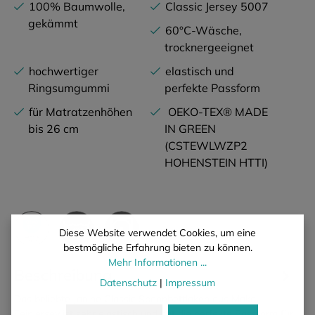
100% Baumwolle,
Classic Jersey 5007
gekämmt
60°C-Wäsche,
trocknergeeignet
hochwertiger
elastisch und
Ringsumgummi
perfekte Passform
für Matratzenhöhen
OEKO-TEX® MADE
bis 26 cm
IN GREEN
(CSTEWLWZP2
HOHENSTEIN HTTI)
Diese Website verwendet Cookies, um eine
bestmögliche Erfahrung bieten zu können.
Mehr Informationen ...
Beschreibung
Datenschutz
|
Impressum
Das beliebte Janine Classic Spannbettlaken aus Mako-
Feinjersey ist sehr elastisch und hat die perfekte Passform für