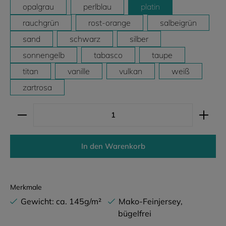
opalgrau
perlblau
platin
rauchgrün
rost-orange
salbeigrün
sand
schwarz
silber
sonnengelb
tabasco
taupe
titan
vanille
vulkan
weiß
zartrosa
Produkt Anzahl: Gib den gewünschten Wert ein ode
In den Warenkorb
Merkmale
Gewicht: ca. 145g/m²
Mako-Feinjersey,
bügelfrei