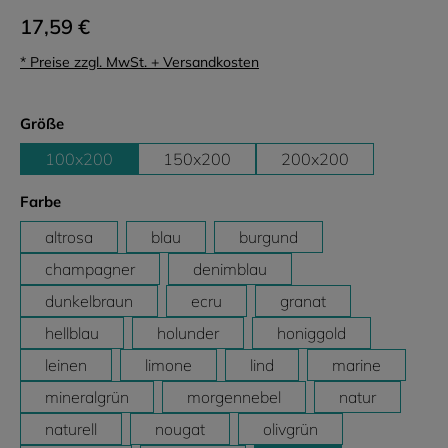
17,59 €
* Preise zzgl. MwSt. + Versandkosten
auswählen
Größe
100x200
150x200
200x200
auswählen
Farbe
altrosa
blau
burgund
champagner
denimblau
dunkelbraun
ecru
granat
hellblau
holunder
honiggold
leinen
limone
lind
marine
mineralgrün
morgennebel
natur
naturell
nougat
olivgrün