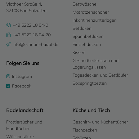
Vlothoer Straße 4,
Bettwäsche
32108 Bad Salzuflen
Matratzenschoner
Inkontinenzunterlagen
+49 5222 18 04-0
Bettlaken
+49 5222 18 04-20
Spannbettlaken
info@schnurr-haupt.de
Einziehdecken
Kissen
Gesundheitskissen und
Folgen Sie uns
Lagerungskissen
Tagesdecken und Bettläufer
Instagram
Boxspringtbetten
Facebook
Badelandschaft
Küche und Tisch
Frottiertücher und
Geschirr- und Küchentücher
Handtücher
Tischdecken
Wäschesäcke
Schürzen