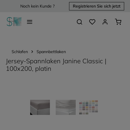
Noch kein Kunde ?
Registrieren Sie sich jetzt
alt springen
Du hast 0 Produkte 
Waren
Schlafen
Spannbettlaken
Jersey-Spannlaken Janine Classic |
100x200, platin
Bildergalerie überspringen