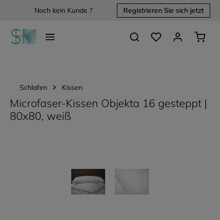
Noch kein Kunde ?
Registrieren Sie sich jetzt
alt springen
Du hast 0 Produkte 
Waren
Schlafen
Kissen
Microfaser-Kissen Objekta 16 gesteppt |
80x80, weiß
Bildergalerie überspringen