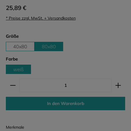
25,89 €
* Preise zzgl. MwSt. + Versandkosten
auswählen
Größe
40x80
80x80
auswählen
Farbe
weiß
Produkt Anzahl: Gib den gewünschten Wert ein ode
In den Warenkorb
Merkmale