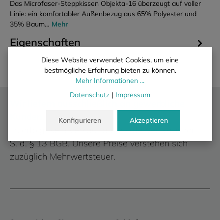
Das Microfaser-Steppkissen Objekta-16 überzeugt auf voller
Linie: ein komfortabler Außenbezug aus 65% Polyester und
35% Baum…
Mehr
Eigenschaften
Diese Website verwendet Cookies, um eine
bestmögliche Erfahrung bieten zu können.
Mehr Informationen ...
Datenschutz
|
Impressum
Wir liefern ausschließlich an gewerbliche
Kunden.
Konfigurieren
Akzeptieren
Es erfolgt kein Verkauf an private Verbraucher i.
S. d. § 13 BGB. Unsere Preise verstehen sich
zuzüglich Mehrwertsteuer.