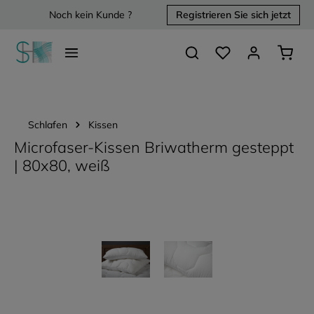
Noch kein Kunde ?
Registrieren Sie sich jetzt
alt springen
Du hast 0 Produkte 
Waren
Schlafen
Kissen
Microfaser-Kissen Briwatherm gesteppt
| 80x80, weiß
Bildergalerie überspringen