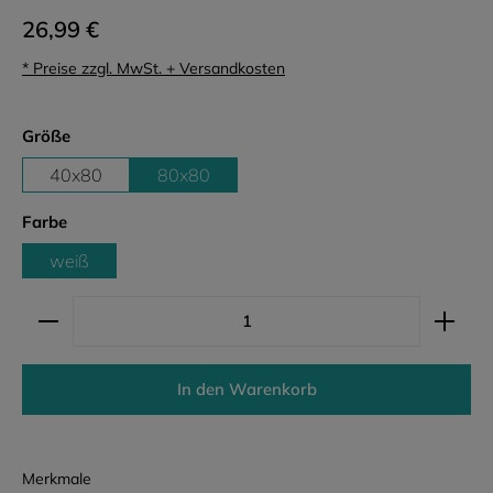
26,99 €
* Preise zzgl. MwSt. + Versandkosten
auswählen
Größe
40x80
80x80
auswählen
Farbe
weiß
Produkt Anzahl: Gib den gewünschten Wert ein ode
In den Warenkorb
Merkmale