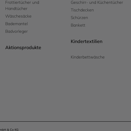
Frottiertücher und
Geschirr- und Küchentücher
Handtücher
Tischdecken
Wäschesäcke
Schürzen
Bademantel
Bankett
Badvorleger
Kindertextilien
Aktionsprodukte
Kinderbettwäsche
 GmbH & Co KG