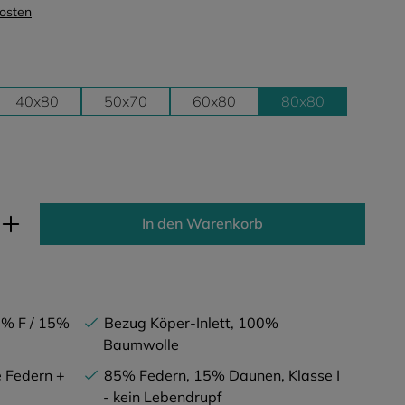
kosten
40x80
50x70
60x80
80x80
ib den gewünschten Wert ein oder benutz
In den Warenkorb
5% F / 15%
Bezug Köper-Inlett, 100%
Baumwolle
e Federn +
85% Federn, 15% Daunen, Klasse I
- kein Lebendrupf