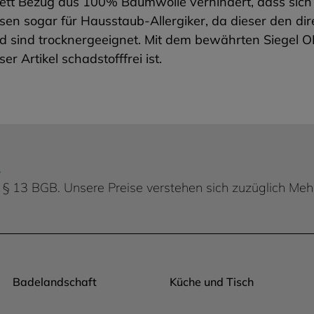
lett Bezug aus 100% Baumwolle verhindert, dass sich 
ssen sogar für Hausstaub-Allergiker, da dieser den di
 und sind trocknergeeignet. Mit dem bewährten Sie
r Artikel schadstofffrei ist.
.
 d. § 13 BGB. Unsere Preise verstehen sich zuzüglich Me
Badelandschaft
Küche und Tisch