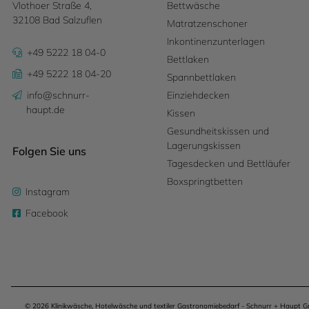
Vlothoer Straße 4,
Bettwäsche
32108 Bad Salzuflen
Matratzenschoner
Inkontinenzunterlagen
+49 5222 18 04-0
Bettlaken
+49 5222 18 04-20
Spannbettlaken
info@schnurr-
Einziehdecken
haupt.de
Kissen
Gesundheitskissen und
Lagerungskissen
Folgen Sie uns
Tagesdecken und Bettläufer
Boxspringtbetten
Instagram
Facebook
© 2026 Klinikwäsche, Hotelwäsche und textiler Gastronomiebedarf - Schnurr + Haupt