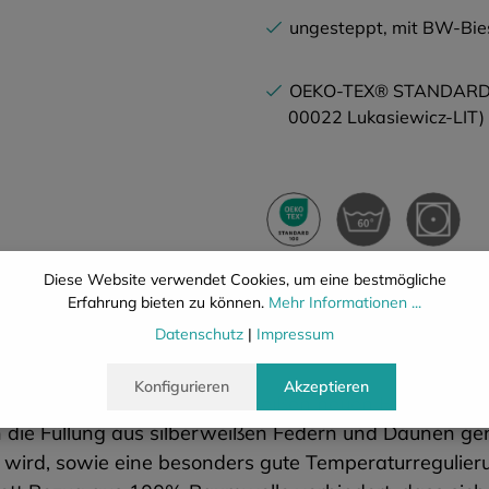
ungesteppt, mit BW-Bie
OEKO-TEX® STANDARD 
00022 Lukasiewicz-LIT)
Diese Website verwendet Cookies, um eine bestmögliche
Beschreibung
Eigenschafte
Erfahrung bieten zu können.
Mehr Informationen ...
Datenschutz
|
Impressum
Konfigurieren
Akzeptieren
ner Füllung aus 85% silberweißen neuen Federn und 1
ie Füllung aus silberweißen Federn und Daunen genie
 wird, sowie eine besonders gute Temperaturregulier