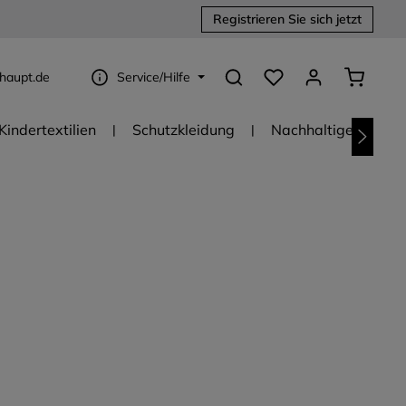
Registrieren Sie sich jetzt
Du hast 0 Produkte au
Warenko
haupt.de
Service/Hilfe
Kindertextilien
Schutzkleidung
Nachhaltige Textili