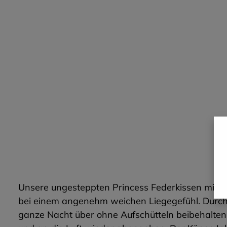
Unsere ungesteppten Princess Federkissen mit ei
bei einem angenehm weichen Liegegefühl. Durch d
ganze Nacht über ohne Aufschütteln beibehalten