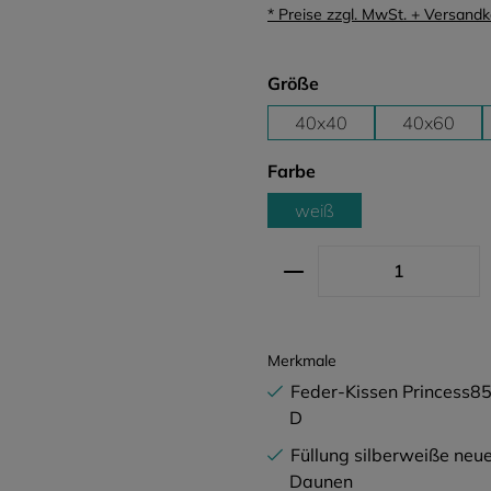
* Preise zzgl. MwSt. + Versand
auswählen
Größe
40x40
40x60
auswählen
Farbe
weiß
Produkt Anzahl: G
Merkmale
Feder-Kissen Princess8
D
Füllung silberweiße neu
Daunen