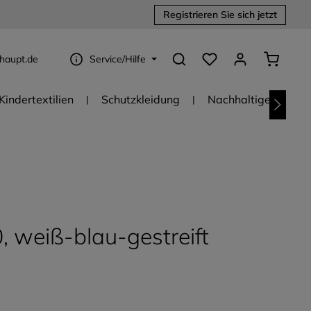
Registrieren Sie sich jetzt
Du hast 0 Produkte au
Warenko
haupt.de
Service/Hilfe
Kindertextilien
Schutzkleidung
Nachhaltige Textili
 weiß-blau-gestreift