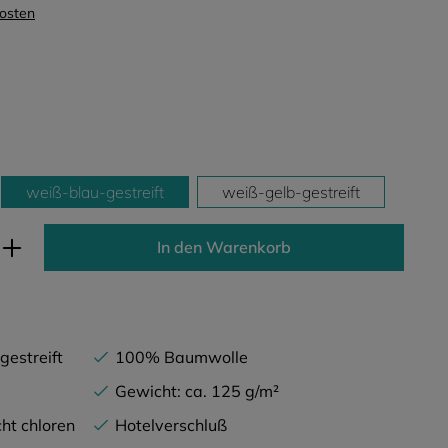
kosten
weiß-blau-gestreift
weiß-gelb-gestreift
ib den gewünschten Wert ein oder benutz
In den Warenkorb
estreift
100% Baumwolle
Gewicht: ca. 125 g/m²
ht chloren
Hotelverschluß