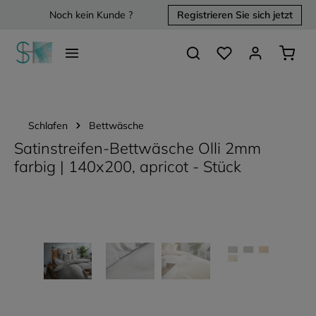
Noch kein Kunde ?
Registrieren Sie sich jetzt
alt springen
Du hast 0 Produkte 
Waren
Schlafen
Bettwäsche
Satinstreifen-Bettwäsche Olli 2mm
farbig | 140x200, apricot - Stück
Bildergalerie überspringen