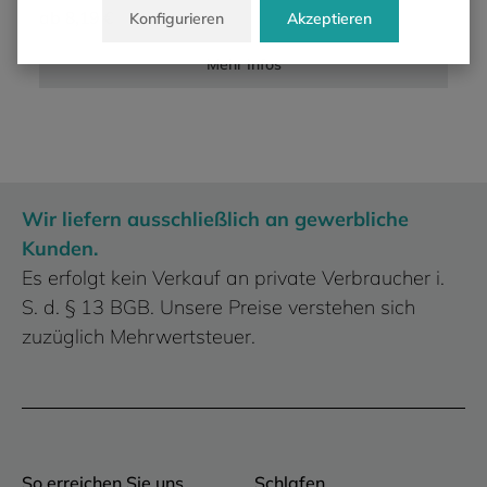
ab
8,19 €
Konfigurieren
Akzeptieren
Mehr Infos
Wir liefern ausschließlich an gewerbliche
Kunden.
Es erfolgt kein Verkauf an private Verbraucher i.
S. d. § 13 BGB. Unsere Preise verstehen sich
zuzüglich Mehrwertsteuer.
So erreichen Sie uns
Schlafen