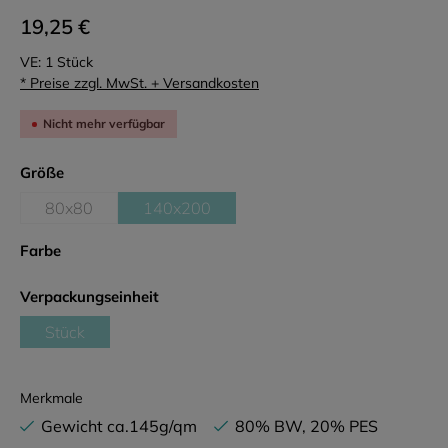
19,25 €
VE:
1 Stück
* Preise zzgl. MwSt. + Versandkosten
Nicht mehr verfügbar
auswählen
Größe
80x80
140x200
(Diese Option ist zurzeit nicht verfügbar.)
(Diese Option ist zurzeit nicht verfügbar.)
auswählen
Farbe
auswählen
Verpackungseinheit
Stück
(Diese Option ist zurzeit nicht verfügbar.)
Merkmale
Gewicht ca.145g/qm
80% BW, 20% PES