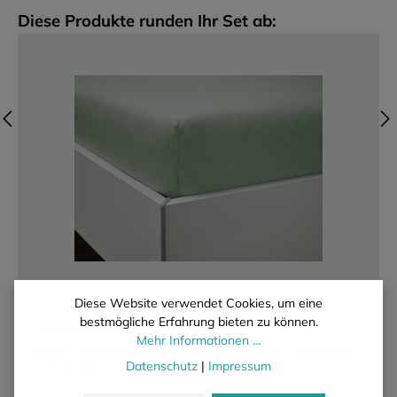
Produktgalerie überspringen
Diese Produkte runden Ihr Set ab:
Diese Website verwendet Cookies, um eine
bestmögliche Erfahrung bieten zu können.
Jersey-Spannlaken Jessi
Mehr Informationen ...
Dieses Spannlaken aus 100% Baumwolle ist bestens
Datenschutz
|
Impressum
für Matratzen bis ca. 20cm Höhe geeignet