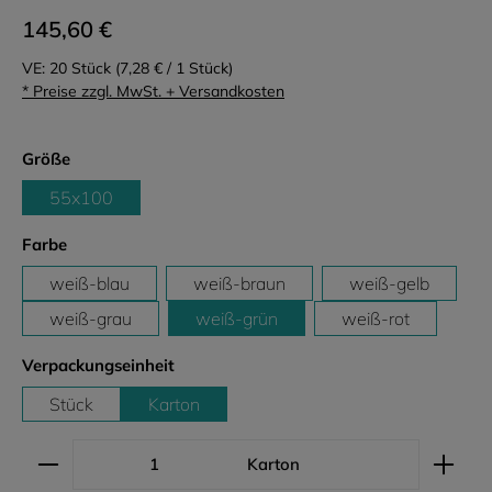
145,60 €
VE:
20 Stück
(7,28 € / 1 Stück)
* Preise zzgl. MwSt. + Versandkosten
auswählen
Größe
55x100
auswählen
Farbe
weiß-blau
weiß-braun
weiß-gelb
weiß-grau
weiß-grün
weiß-rot
auswählen
Verpackungseinheit
Stück
Karton
Produkt Anzahl: Gib den gewünschten Wert ein ode
Karton