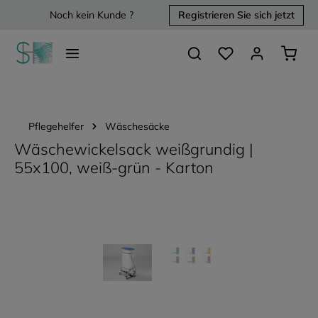
Noch kein Kunde ?
Registrieren Sie sich jetzt
alt springen
Du hast 0 Produkte 
Waren
Pflegehelfer
Wäschesäcke
Wäschewickelsack weißgrundig |
55x100, weiß-grün - Karton
Bildergalerie überspringen