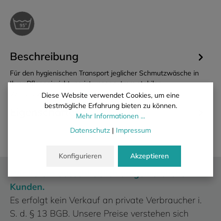
Beschreibung
Für den hygienischen Transport jeglicher Schmutzwäsche in
Ihrer Pflegeeinrichtung ist unser extrem stabiler
Wäschewickelsack…
Mehr
Diese Website verwendet Cookies, um eine
bestmögliche Erfahrung bieten zu können.
Eigenschaften
Mehr Informationen ...
Datenschutz
|
Impressum
Konfigurieren
Akzeptieren
Wir liefern ausschließlich an gewerbliche
Kunden.
Es erfolgt kein Verkauf an private Verbraucher i.
S. d. § 13 BGB. Unsere Preise verstehen sich