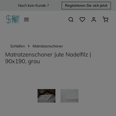
Noch kein Kunde ?
Registrieren Sie sich jetzt
alt springen
Du hast 0 Produkte 
Waren
Schlafen
Matratzenschoner
Matratzenschoner Jute Nadelfilz |
90x190, grau
Bildergalerie überspringen