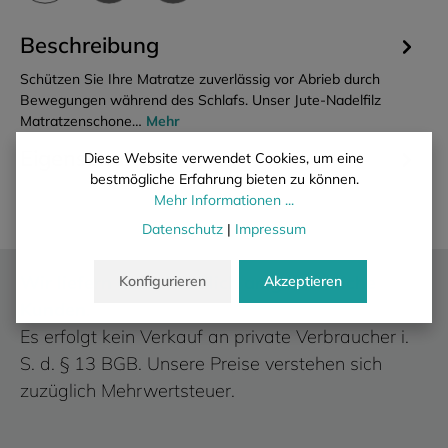
Beschreibung
Schützen Sie Ihre Matratze zuverlässig vor Abrieb durch
Bewegungen während des Schlafs. Unser Jute-Nadelfilz
Matratzenschone…
Mehr
Eigenschaften
Diese Website verwendet Cookies, um eine
bestmögliche Erfahrung bieten zu können.
Mehr Informationen ...
Datenschutz
|
Impressum
Wir liefern ausschließlich an gewerbliche
Konfigurieren
Akzeptieren
Kunden.
Es erfolgt kein Verkauf an private Verbraucher i.
S. d. § 13 BGB. Unsere Preise verstehen sich
zuzüglich Mehrwertsteuer.