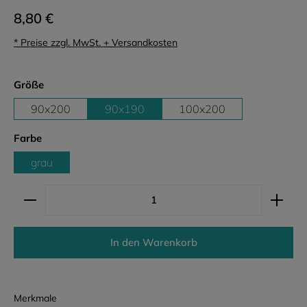
8,80 €
* Preise zzgl. MwSt. + Versandkosten
auswählen
Größe
90x200
90x190
100x200
auswählen
Farbe
grau
Produkt Anzahl: Gib den gewünschten Wert ein ode
In den Warenkorb
Merkmale