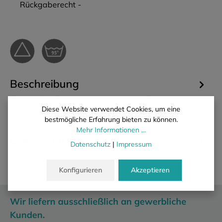
Rückgaberecht -
Beschreibung
Diese zeitlose Tischwäsche mit klassischer Atlaskante
Diese Website verwendet Cookies, um eine
erwartet Sie mit einer außergewöhnlichen Farbpalette! Die 10
bestmögliche Erfahrung bieten zu können.
brillante…
Mehr
Mehr Informationen ...
Eigenschaften
Datenschutz
|
Impressum
Konfigurieren
Akzeptieren
Wir liefern ausschließlich an gewerbliche
Kunden.