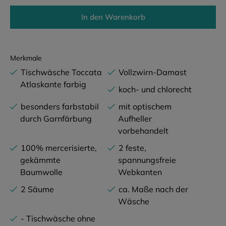
In den Warenkorb
Merkmale
Tischwäsche Toccata
Vollzwirn-Damast
Atlaskante farbig
koch- und chlorecht
besonders farbstabil
mit optischem
durch Garnfärbung
Aufheller
vorbehandelt
100% mercerisierte,
2 feste,
gekämmte
spannungsfreie
Baumwolle
Webkanten
2 Säume
ca. Maße nach der
Wäsche
- Tischwäsche ohne