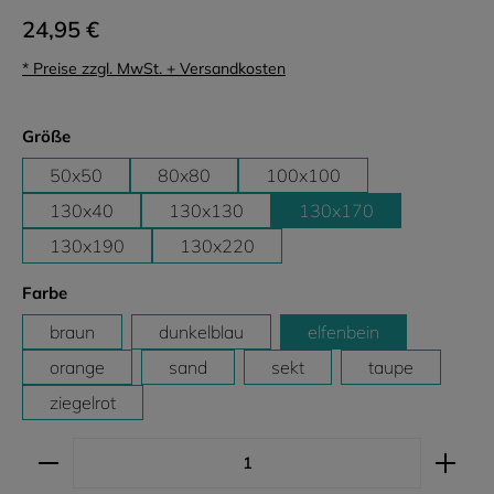
24,95 €
* Preise zzgl. MwSt. + Versandkosten
auswählen
Größe
50x50
80x80
100x100
130x40
130x130
130x170
130x190
130x220
auswählen
Farbe
braun
dunkelblau
elfenbein
orange
sand
sekt
taupe
ziegelrot
Produkt Anzahl: Gib den gewünschten Wert ein ode