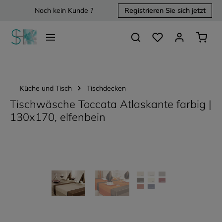
Noch kein Kunde ?
Registrieren Sie sich jetzt
alt springen
Du hast 0 Produkte 
Waren
Küche und Tisch
Tischdecken
Tischwäsche Toccata Atlaskante farbig |
130x170, elfenbein
Bildergalerie überspringen