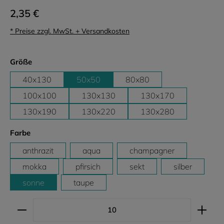
2,35 €
* Preise zzgl. MwSt. + Versandkosten
auswählen
Größe
40x130
50x50
80x80
100x100
130x130
130x170
130x190
130x220
130x280
auswählen
Farbe
anthrazit
aqua
champagner
mokka
pfirsich
sekt
silber
sonne
taupe
Produkt Anzahl: Gib den gewünschten Wert ein ode