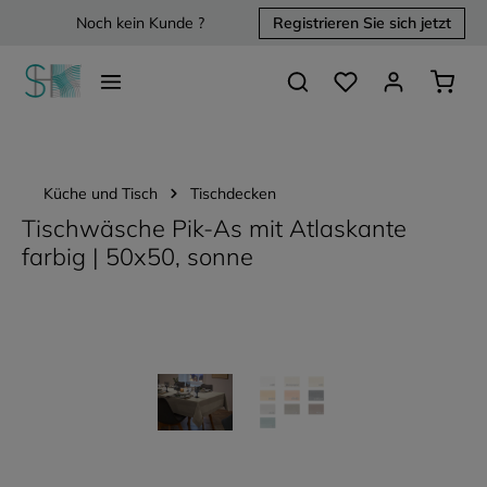
Noch kein Kunde ?
Registrieren Sie sich jetzt
alt springen
Du hast 0 Produkte 
Waren
Küche und Tisch
Tischdecken
Tischwäsche Pik-As mit Atlaskante
farbig | 50x50, sonne
Bildergalerie überspringen