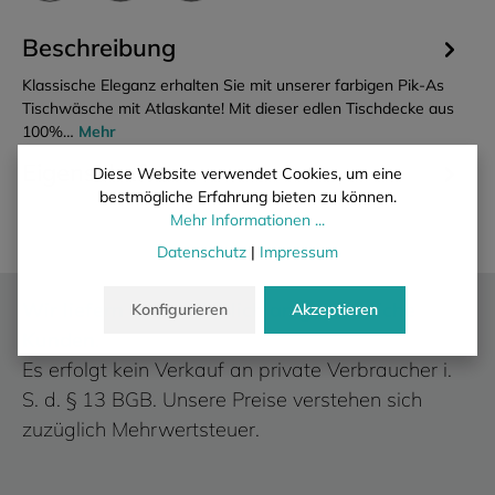
Beschreibung
Klassische Eleganz erhalten Sie mit unserer farbigen Pik-As
Tischwäsche mit Atlaskante! Mit dieser edlen Tischdecke aus
100%…
Mehr
Eigenschaften
Diese Website verwendet Cookies, um eine
bestmögliche Erfahrung bieten zu können.
Mehr Informationen ...
Datenschutz
|
Impressum
Wir liefern ausschließlich an gewerbliche
Konfigurieren
Akzeptieren
Kunden.
Es erfolgt kein Verkauf an private Verbraucher i.
S. d. § 13 BGB. Unsere Preise verstehen sich
zuzüglich Mehrwertsteuer.