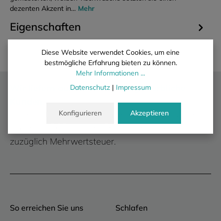
dezenten Akzent in…
Mehr
Eigenschaften
Diese Website verwendet Cookies, um eine
bestmögliche Erfahrung bieten zu können.
Mehr Informationen ...
Wir liefern ausschließlich an gewerbliche
Datenschutz
|
Impressum
Kunden.
Konfigurieren
Akzeptieren
Es erfolgt kein Verkauf an private Verbraucher i.
S. d. § 13 BGB. Unsere Preise verstehen sich
zuzüglich Mehrwertsteuer.
So erreichen Sie uns
Schlafen