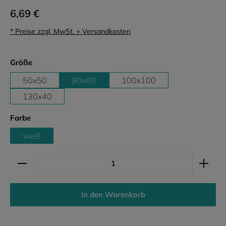
6,69 €
* Preise zzgl. MwSt. + Versandkosten
auswählen
Größe
50x50
80x80
100x100
130x40
auswählen
Farbe
weiß
Produkt Anzahl: Gib den gewünschten Wert ein ode
In den Warenkorb