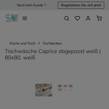
Noch kein Kunde ?
Registrieren Sie sich jetzt
alt springen
Du hast 0 Produkte 
Waren
Küche und Tisch
Tischdecken
Tischwäsche Caprice abgepasst weiß |
80x80, weiß
Bildergalerie überspringen