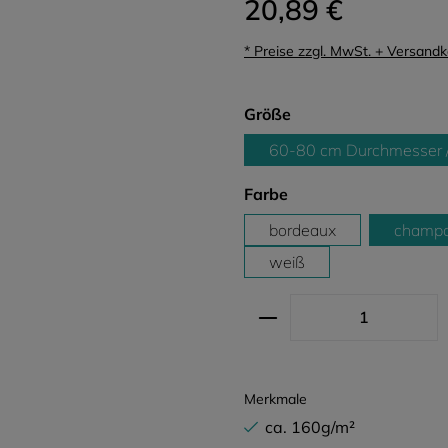
20,89 €
* Preise zzgl. MwSt. + Versand
auswählen
Größe
60-80 cm Durchmesser 
auswählen
Farbe
bordeaux
champa
weiß
Produkt Anzahl: G
Merkmale
ca. 160g/m²