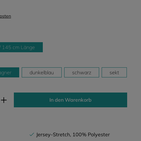
kosten
/ 145 cm Länge
gner
dunkelblau
schwarz
sekt
ib den gewünschten Wert ein oder benutz
In den Warenkorb
Jersey-Stretch, 100% Polyester