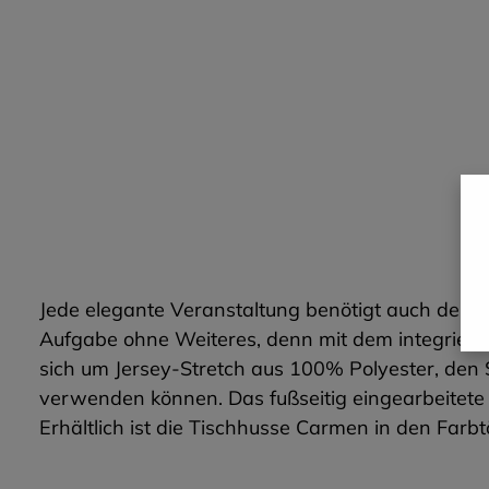
Jede elegante Veranstaltung benötigt auch dem A
Aufgabe ohne Weiteres, denn mit dem integrierten
sich um Jersey-Stretch aus 100% Polyester, den
verwenden können. Das fußseitig eingearbeitete 
Erhältlich ist die Tischhusse Carmen in den Far