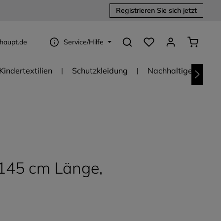
Registrieren Sie sich jetzt
Du hast 0 Produkte au
Warenko
haupt.de
Service/Hilfe
Kindertextilien
Schutzkleidung
Nachhaltige Textili
 145 cm Länge,