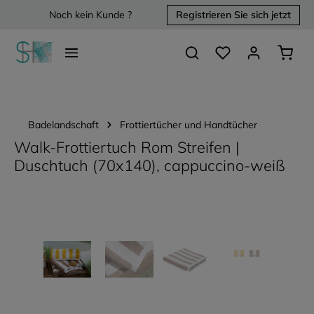
Noch kein Kunde ?
Registrieren Sie sich jetzt
alt springen
Du hast 0 Produkte 
Waren
Badelandschaft
Frottiertücher und Handtücher
Walk-Frottiertuch Rom Streifen |
Duschtuch (70x140), cappuccino-weiß
Bildergalerie überspringen