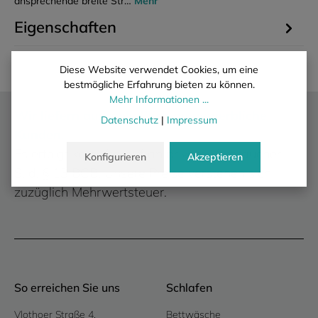
ansprechende breite Str…
Mehr
Eigenschaften
Diese Website verwendet Cookies, um eine
bestmögliche Erfahrung bieten zu können.
Mehr Informationen ...
Wir liefern ausschließlich an gewerbliche
Datenschutz
|
Impressum
Kunden.
Es erfolgt kein Verkauf an private Verbraucher i.
Konfigurieren
Akzeptieren
S. d. § 13 BGB. Unsere Preise verstehen sich
zuzüglich Mehrwertsteuer.
So erreichen Sie uns
Schlafen
Vlothoer Straße 4,
Bettwäsche