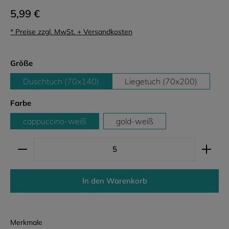
5,99 €
* Preise zzgl. MwSt. + Versandkosten
auswählen
Größe
Duschtuch (70x140)
Liegetuch (70x200)
auswählen
Farbe
cappuccino-weiß
gold-weiß
Produkt Anzahl: Gib den gewünschten Wert ein ode
In den Warenkorb
Merkmale