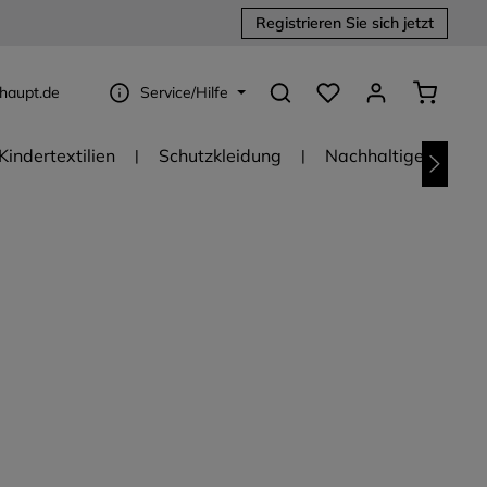
Registrieren Sie sich jetzt
Du hast 0 Produkte au
Warenko
haupt.de
Service/Hilfe
Kindertextilien
Schutzkleidung
Nachhaltige Textili