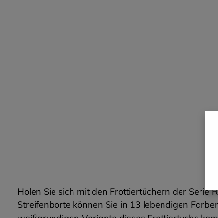
Holen Sie sich mit den Frottiertüchern der Serie
Streifenborte können Sie in 13 lebendigen Farbe
weißgrundigen Variante dieses Frottiertuchs k