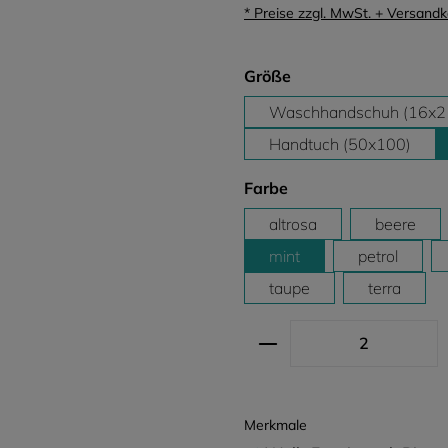
* Preise zzgl. MwSt. + Versand
auswählen
Größe
Waschhandschuh (16x2
Handtuch (50x100)
auswählen
Farbe
altrosa
beere
mint
petrol
taupe
terra
Produkt Anzahl: G
Merkmale