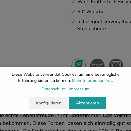
Walk-Frottiertuch Rio vo
60° Wäsche
mit elegant hervorgeho
Streifenborte
Diese Website verwendet Cookies, um eine bestmögliche
Erfahrung bieten zu können.
Mehr Informationen ...
Beschreibung
Eigenschafte
Datenschutz
|
Impressum
Konfigurieren
Akzeptieren
 Rio echte Lebensfreude in Ihr Badezimmer! Das vollfa
n bekommen. Diese Farben lassen sich einmalig gut s
ombinieren. Die Frottiertücher sind alle aus 100 %