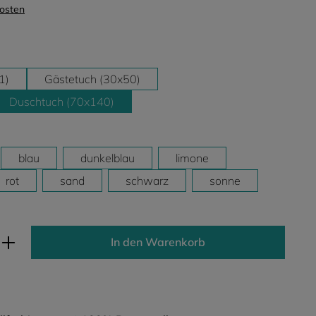
kosten
1)
Gästetuch (30x50)
Duschtuch (70x140)
blau
dunkelblau
limone
rot
sand
schwarz
sonne
ib den gewünschten Wert ein oder benutz
In den Warenkorb