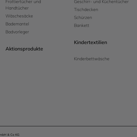
Frottiertücher und
Geschirr- und Küchentücher
Handtücher
Tischdecken
Wäschesäcke
Schürzen
Bademantel
Bankett
Badvorleger
Kindertextilien
Aktionsprodukte
Kinderbettwäsche
 GmbH & Co KG