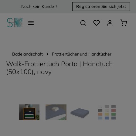
Noch kein Kunde ?
Registrieren Sie sich jetzt
alt springen
Du hast 0 Produkte 
Waren
Badelandschaft
Frottiertücher und Handtücher
Walk-Frottiertuch Porto | Handtuch
(50x100), navy
Bildergalerie überspringen