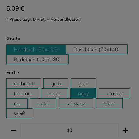
5,09 €
* Preise zzgl. MwSt. + Versandkosten
auswählen
Größe
Handtuch (50x100)
Duschtuch (70x140)
Badetuch (100x180)
auswählen
Farbe
anthrazit
gelb
grün
hellblau
natur
navy
orange
rot
royal
schwarz
silber
weiß
Produkt Anzahl: Gib den gewünschten Wert ein ode