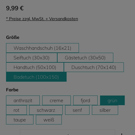
9,99 €
* Preise zzgl. MwSt. + Versandkosten
auswählen
Größe
Waschhandschuh (16x21)
Seiftuch (30x30)
Gästetuch (30x50)
Handtuch (50x100)
Duschtuch (70x140)
Badetuch (100x150)
auswählen
Farbe
anthrazit
creme
fjord
grün
rot
schwarz
senf
silber
taupe
weiß
Produkt Anzahl: Gib den gewünschten Wert ein ode