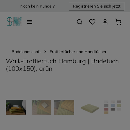
Noch kein Kunde ?
Registrieren Sie sich jetzt
alt springen
Du hast 0 Produkte 
Waren
Badelandschaft
Frottiertücher und Handtücher
Walk-Frottiertuch Hamburg | Badetuch
(100x150), grün
Bildergalerie überspringen