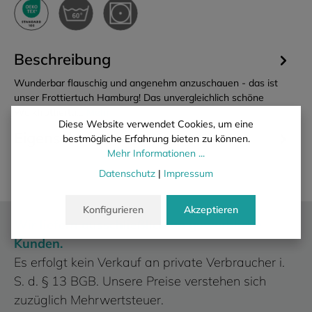
Beschreibung
Wunderbar flauschig und angenehm anzuschauen - das ist
unser Frottiertuch Hamburg! Das unvergleichlich schöne
Walkfrottiertu…
Mehr
Diese Website verwendet Cookies, um eine
Eigenschaften
bestmögliche Erfahrung bieten zu können.
Mehr Informationen ...
Datenschutz
|
Impressum
Konfigurieren
Akzeptieren
Wir liefern ausschließlich an gewerbliche
Kunden.
Es erfolgt kein Verkauf an private Verbraucher i.
S. d. § 13 BGB. Unsere Preise verstehen sich
zuzüglich Mehrwertsteuer.