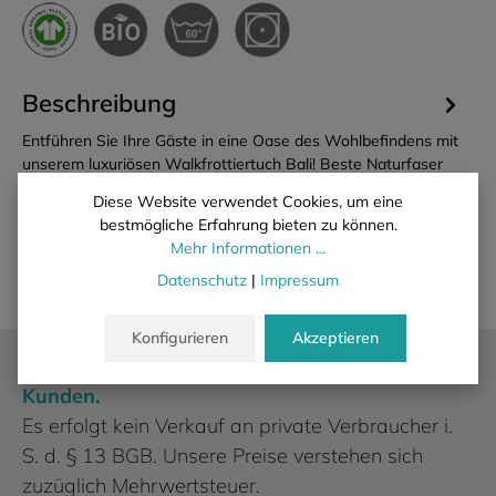
Beschreibung
Entführen Sie Ihre Gäste in eine Oase des Wohlbefindens mit
unserem luxuriösen Walkfrottiertuch Bali! Beste Naturfaser
aus k…
Mehr
Diese Website verwendet Cookies, um eine
Eigenschaften
bestmögliche Erfahrung bieten zu können.
Mehr Informationen ...
Datenschutz
|
Impressum
Konfigurieren
Akzeptieren
Wir liefern ausschließlich an gewerbliche
Kunden.
Es erfolgt kein Verkauf an private Verbraucher i.
S. d. § 13 BGB. Unsere Preise verstehen sich
zuzüglich Mehrwertsteuer.