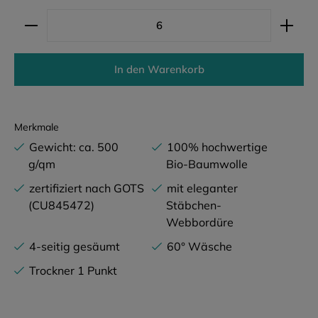
Produkt Anzahl: Gib den gewünschten Wert ein ode
In den Warenkorb
Merkmale
Gewicht: ca. 500
100% hochwertige
g/qm
Bio-Baumwolle
zertifiziert nach GOTS
mit eleganter
(CU845472)
Stäbchen-
Webbordüre
4-seitig gesäumt
60° Wäsche
Trockner 1 Punkt