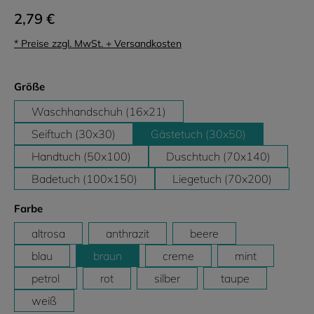
2,79 €
* Preise zzgl. MwSt. + Versandkosten
auswählen
Größe
Waschhandschuh (16x21)
Seiftuch (30x30)
Gästetuch (30x50)
Handtuch (50x100)
Duschtuch (70x140)
Badetuch (100x150)
Liegetuch (70x200)
auswählen
Farbe
altrosa
anthrazit
beere
blau
braun
creme
mint
petrol
rot
silber
taupe
weiß