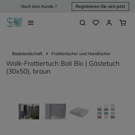
Noch kein Kunde ?
Registrieren Sie sich jetzt
alt springen
Du hast 0 Produkte 
Waren
Badelandschaft
Frottiertücher und Handtücher
Walk-Frottiertuch Bali Bio | Gästetuch
(30x50), braun
Bildergalerie überspringen