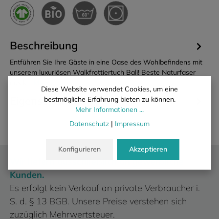
Beschreibung
Entführen Sie Ihre Gäste in eine Oase des Wohlbefindens mit
unserem luxuriösen Walkfrottiertuch Bali! Beste Naturfaser
aus k…
Mehr
Diese Website verwendet Cookies, um eine
Eigenschaften
bestmögliche Erfahrung bieten zu können.
Mehr Informationen ...
Datenschutz
|
Impressum
Konfigurieren
Akzeptieren
Wir liefern ausschließlich an gewerbliche
Kunden.
Es erfolgt kein Verkauf an private Verbraucher i.
S. d. § 13 BGB. Unsere Preise verstehen sich
zuzüglich Mehrwertsteuer.