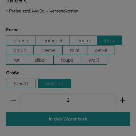
18,69 €
* Preise zzgl. MwSt. + Versandkosten
auswählen
Farbe
altrosa
anthrazit
beere
blau
braun
creme
mint
petrol
rot
silber
taupe
weiß
auswählen
Größe
50x70
60x100
Produkt Anzahl: Gib den gewünschten Wert ein ode
In den Warenkorb