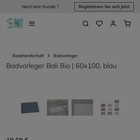
Noch kein Kunde ?
Registrieren Sie sich jetzt
alt springen
Du hast 0 Produkte 
Waren
Badelandschaft
Badvorleger
Badvorleger Bali Bio | 60x100, blau
Bildergalerie überspringen