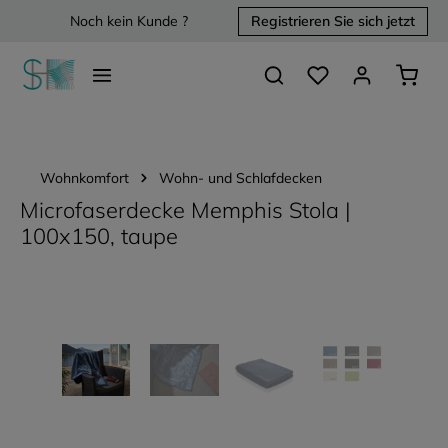
Noch kein Kunde ?
Registrieren Sie sich jetzt
alt springen
Du hast 0 Produkte 
Waren
Wohnkomfort
Wohn- und Schlafdecken
Microfaserdecke Memphis Stola |
100x150, taupe
Bildergalerie überspringen