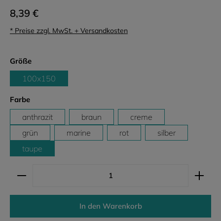
8,39 €
* Preise zzgl. MwSt. + Versandkosten
auswählen
Größe
100x150
auswählen
Farbe
anthrazit
braun
creme
grün
marine
rot
silber
taupe
Produkt Anzahl: Gib den gewünschten Wert ein ode
In den Warenkorb