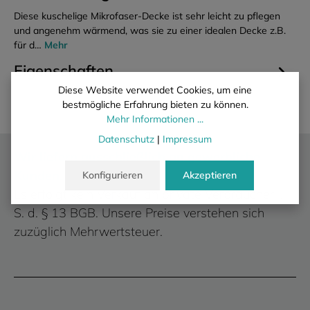
Diese kuschelige Mikrofaser-Decke ist sehr leicht zu pflegen
und angenehm wärmend, was sie zu einer idealen Decke z.B.
für d…
Mehr
Eigenschaften
Diese Website verwendet Cookies, um eine
bestmögliche Erfahrung bieten zu können.
Mehr Informationen ...
Datenschutz
|
Impressum
Wir liefern ausschließlich an gewerbliche
Kunden.
Konfigurieren
Akzeptieren
Es erfolgt kein Verkauf an private Verbraucher i.
S. d. § 13 BGB. Unsere Preise verstehen sich
zuzüglich Mehrwertsteuer.