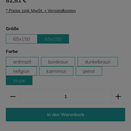
82,81 €
* Preise zzgl. MwSt. + Versandkosten
auswählen
Größe
65x150
65x250
auswählen
Farbe
anthrazit
bordeaux
dunkelbraun
hellgrün
karminrot
petrol
taupe
Produkt Anzahl: Gib den gewünschten Wert ein ode
In den Warenkorb