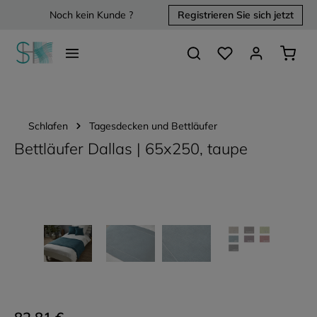
Noch kein Kunde ?
Registrieren Sie sich jetzt
alt springen
Du hast 0 Produkte 
Waren
Schlafen
Tagesdecken und Bettläufer
Bettläufer Dallas | 65x250, taupe
Bildergalerie überspringen