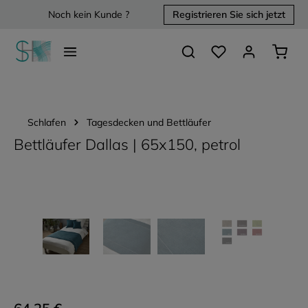
Noch kein Kunde ?
Registrieren Sie sich jetzt
alt springen
Du hast 0 Produkte 
Waren
Schlafen
Tagesdecken und Bettläufer
Bettläufer Dallas | 65x150, petrol
Bildergalerie überspringen