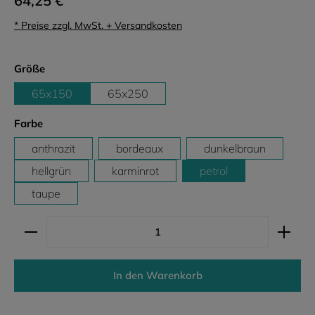
64,25 €
* Preise zzgl. MwSt. + Versandkosten
auswählen
Größe
65x150
65x250
auswählen
Farbe
anthrazit
bordeaux
dunkelbraun
hellgrün
karminrot
petrol
taupe
Produkt Anzahl: Gib den gewünschten Wert ein ode
In den Warenkorb