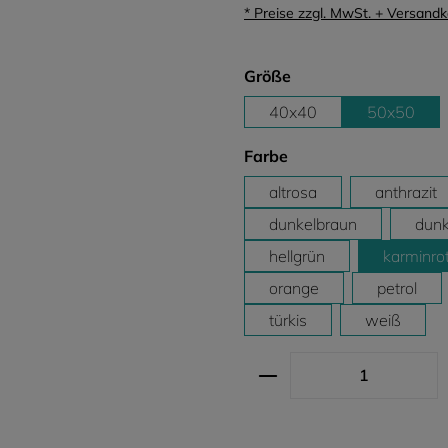
* Preise zzgl. MwSt. + Versand
auswählen
Größe
40x40
50x50
auswählen
Farbe
altrosa
anthrazit
dunkelbraun
dunke
hellgrün
karminro
orange
petrol
türkis
weiß
Produkt Anzahl: G