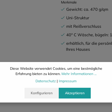
Merkmale
Gewicht: ca. 470 g/qm
Uni-Struktur
mit Reißverschluss
40° C Wäsche, bügeln: 1
erhältlich, für die persön
Ihres Hauses
Diese Website verwendet Cookies, um eine bestmögliche
Erfahrung bieten zu können.
Mehr Informationen ...
Datenschutz
|
Impressum
Beschreibung
Eigenschafte
Konfigurieren
Akzeptieren