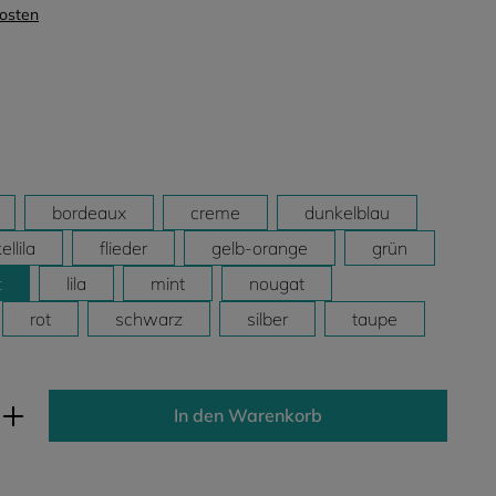
kosten
bordeaux
creme
dunkelblau
llila
flieder
gelb-orange
grün
t
lila
mint
nougat
rot
schwarz
silber
taupe
ib den gewünschten Wert ein oder benutz
In den Warenkorb