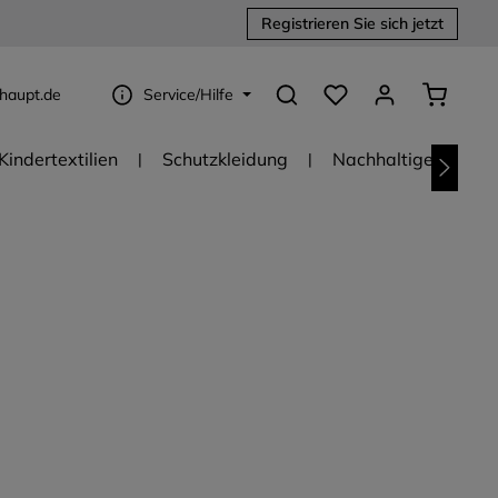
Registrieren Sie sich jetzt
Du hast 0 Produkte au
Warenko
haupt.de
Service/Hilfe
Kindertextilien
Schutzkleidung
Nachhaltige Textili