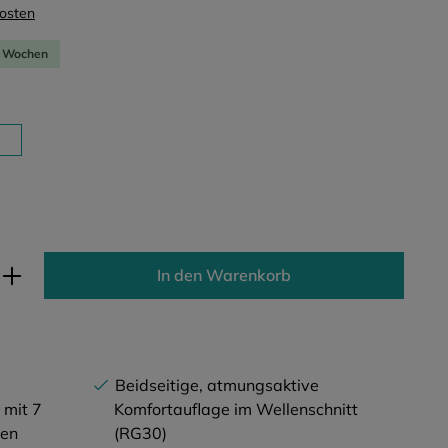
kosten
-4 Wochen
ib den gewünschten Wert ein oder benutz
In den Warenkorb
Beidseitige, atmungsaktive
 mit 7
Komfortauflage im Wellenschnitt
nen
(RG30)