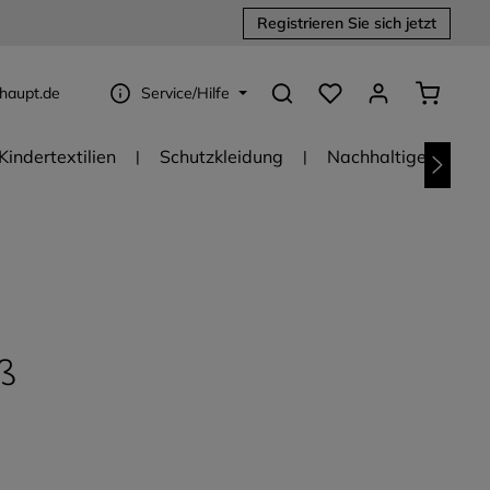
Registrieren Sie sich jetzt
Du hast 0 Produkte au
Warenko
haupt.de
Service/Hilfe
Kindertextilien
Schutzkleidung
Nachhaltige Textili
ß