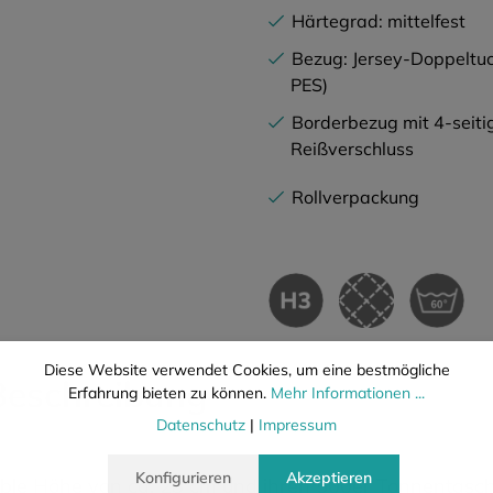
Härtegrad: mittelfest
Bezug: Jersey-Doppeltu
PES)
Borderbezug mit 4-seit
Reißverschluss
Rollverpackung
Diese Website verwendet Cookies, um eine bestmögliche
Beschreibung
Eigenschafte
Erfahrung bieten zu können.
Mehr Informationen ...
Datenschutz
|
Impressum
Konfigurieren
Akzeptieren
rtable Höhe von ca. 28 cm und ihren 500er Tonnenta