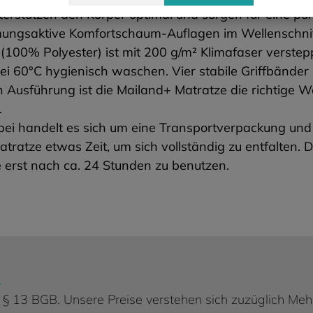
terstützen den Körper optimal und sorgen für eine 
tmungsaktive Komfortschaum-Auflagen im Wellenschni
00% Polyester) ist mit 200 g/m² Klimafaser verstepp
 bei 60°C hygienisch waschen. Vier stabile Griffbände
 Ausführung ist die Mailand+ Matratze die richtige W
.
erbei handelt es sich um eine Transportverpackung un
tratze etwas Zeit, um sich vollständig zu entfalten. 
e erst nach ca. 24 Stunden zu benutzen.
.
 d. § 13 BGB. Unsere Preise verstehen sich zuzüglich Me