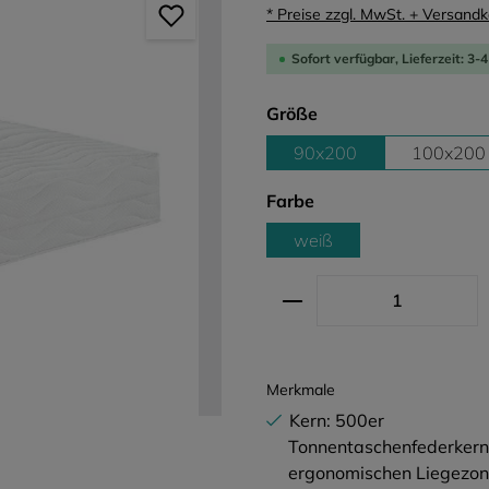
* Preise zzgl. MwSt. + Versand
Sofort verfügbar, Lieferzeit: 3
auswählen
Größe
90x200
100x200
auswählen
Farbe
weiß
Produkt Anzahl: G
Merkmale
Kern: 500er
Tonnentaschenfederkern
ergonomischen Liegezo