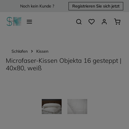
Noch kein Kunde ?
Registrieren Sie sich jetzt
alt springen
Du hast 0 Produkte 
Waren
Schlafen
Kissen
Microfaser-Kissen Objekta 16 gesteppt |
40x80, weiß
Bildergalerie überspringen