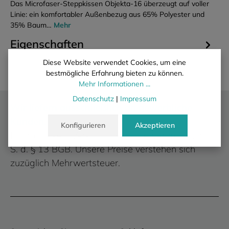
Das Microfaser-Steppkissen Objekta-16 überzeugt auf voller
Linie: ein komfortabler Außenbezug aus 65% Polyester und
35% Baum…
Mehr
Eigenschaften
Diese Website verwendet Cookies, um eine
bestmögliche Erfahrung bieten zu können.
Mehr Informationen ...
Datenschutz
|
Impressum
Wir liefern ausschließlich an gewerbliche
Kunden.
Konfigurieren
Akzeptieren
Es erfolgt kein Verkauf an private Verbraucher i.
S. d. § 13 BGB. Unsere Preise verstehen sich
zuzüglich Mehrwertsteuer.