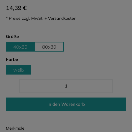
14,39 €
* Preise zzgl. MwSt. + Versandkosten
auswählen
Größe
40x80
80x80
auswählen
Farbe
weiß
Produkt Anzahl: Gib den gewünschten Wert ein ode
In den Warenkorb
Merkmale