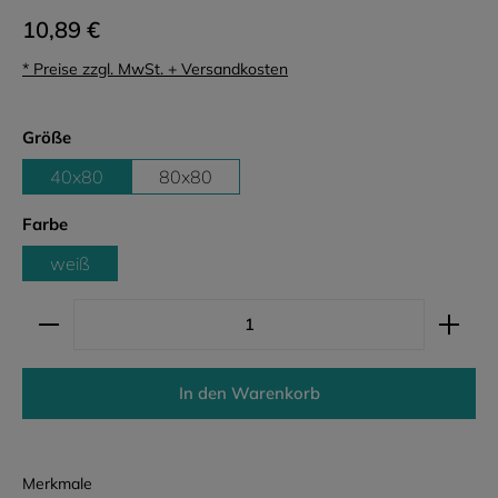
10,89 €
* Preise zzgl. MwSt. + Versandkosten
auswählen
Größe
40x80
80x80
auswählen
Farbe
weiß
Produkt Anzahl: Gib den gewünschten Wert ein ode
In den Warenkorb
Merkmale