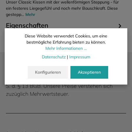
Unser Classic Kissen mit der wellenförmigen Steppung - für
ein festeres Liegegefühl und noch mehr Bauschkraft. Diese
gestepp…
Mehr
Eigenschaften
Diese Website verwendet Cookies, um eine
bestmögliche Erfahrung bieten zu können.
Mehr Informationen ...
Datenschutz
|
Impressum
Wir liefern ausschließlich an gewerbliche
Kunden.
Konfigurieren
Akzeptieren
Es erfolgt kein Verkauf an private Verbraucher i.
S. d. § 13 BGB. Unsere Preise verstehen sich
zuzüglich Mehrwertsteuer.