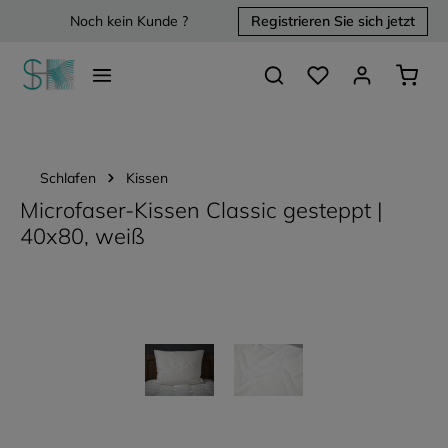
Noch kein Kunde ?
Registrieren Sie sich jetzt
alt springen
Du hast 0 Produkte 
Waren
Schlafen
Kissen
Microfaser-Kissen Classic gesteppt |
40x80, weiß
Bildergalerie überspringen