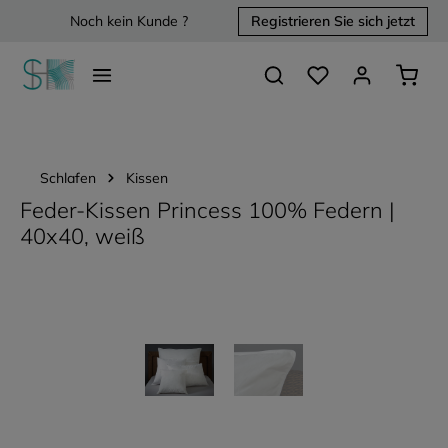
Noch kein Kunde ?
Registrieren Sie sich jetzt
alt springen
Du hast 0 Produkte 
Waren
Schlafen
Kissen
Feder-Kissen Princess 100% Federn |
40x40, weiß
Bildergalerie überspringen