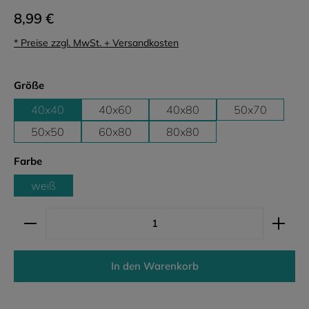
8,99 €
* Preise zzgl. MwSt. + Versandkosten
auswählen
Größe
40x40
40x60
40x80
50x70
50x50
60x80
80x80
auswählen
Farbe
weiß
Produkt Anzahl: Gib den gewünschten Wert ein ode
In den Warenkorb