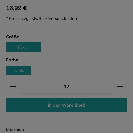
16,99 €
* Preise zzgl. MwSt. + Versandkosten
auswählen
Größe
135x200
auswählen
Farbe
weiß
Produkt Anzahl: Gib den gewünschten Wert ein ode
In den Warenkorb
Merkmale