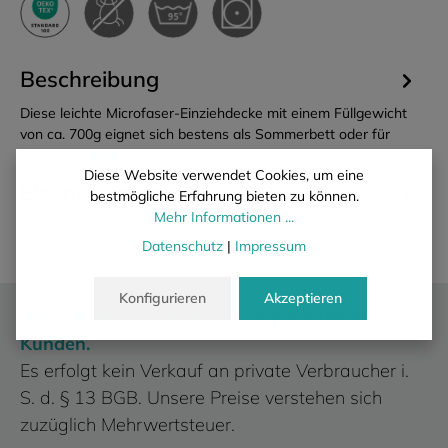
Beschreibung
Diese leichte Microfaser-Einziehdecke mit einem Füllgewicht
von ca. 700g eignet sich bestens als Sommerbett oder für
Persone…
Mehr
Diese Website verwendet Cookies, um eine
Eigenschaften
bestmögliche Erfahrung bieten zu können.
Mehr Informationen ...
Datenschutz
|
Impressum
Konfigurieren
Akzeptieren
Wir liefern ausschließlich an gewerbliche
Kunden.
Es erfolgt kein Verkauf an private Verbraucher i.
S. d. § 13 BGB. Unsere Preise verstehen sich
zuzüglich Mehrwertsteuer.