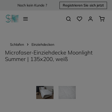
Noch kein Kunde ?
Registrieren Sie sich jetzt
alt springen
Du hast 0 Produkte 
Waren
Schlafen
Einziehdecken
Microfaser-Einziehdecke Moonlight
Summer | 135x200, weiß
Bildergalerie überspringen