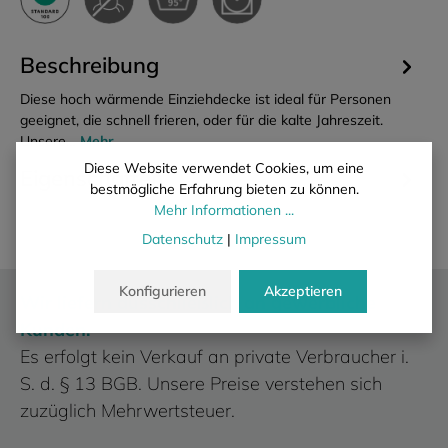
Beschreibung
Diese hoch wärmende Einziehdecke ist ideal für Personen
geeignet, die schnell frieren, oder für die kalte Jahreszeit.
Unsere…
Mehr
Diese Website verwendet Cookies, um eine
Eigenschaften
bestmögliche Erfahrung bieten zu können.
Mehr Informationen ...
Datenschutz
|
Impressum
Konfigurieren
Akzeptieren
Wir liefern ausschließlich an gewerbliche
Kunden.
Es erfolgt kein Verkauf an private Verbraucher i.
S. d. § 13 BGB. Unsere Preise verstehen sich
zuzüglich Mehrwertsteuer.