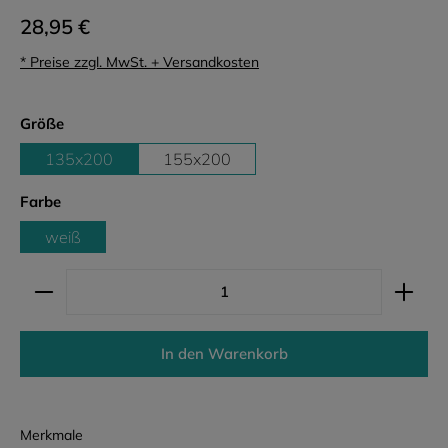
28,95 €
* Preise zzgl. MwSt. + Versandkosten
auswählen
Größe
135x200
155x200
auswählen
Farbe
weiß
Produkt Anzahl: Gib den gewünschten Wert ein ode
In den Warenkorb
Merkmale