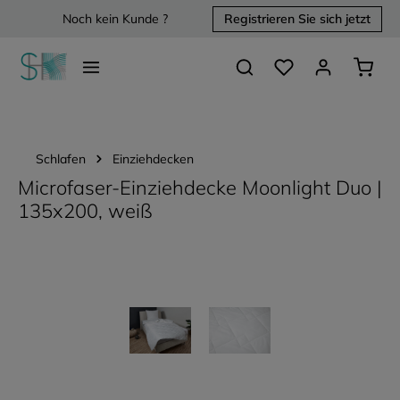
Noch kein Kunde ?
Registrieren Sie sich jetzt
alt springen
Du hast 0 Produkte 
Waren
Schlafen
Einziehdecken
Microfaser-Einziehdecke Moonlight Duo |
135x200, weiß
Bildergalerie überspringen