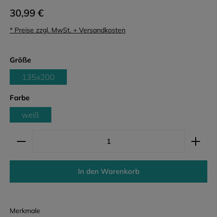
30,99 €
* Preise zzgl. MwSt. + Versandkosten
auswählen
Größe
135x200
auswählen
Farbe
weiß
Produkt Anzahl: Gib den gewünschten Wert ein ode
In den Warenkorb
Merkmale