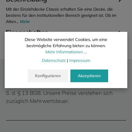
Mit der Einziehdecke Classic erhalten Sie eine Decke, die
bestens für den institutionellen Bereich geeignet ist. Ob im
Alten…
Mehr
Eigenschaften
Diese Website verwendet Cookies, um eine
bestmögliche Erfahrung bieten zu können.
Mehr Informationen ...
Datenschutz
|
Impressum
Wir liefern ausschließlich an gewerbliche
Konfigurieren
Akzeptieren
Kunden.
Es erfolgt kein Verkauf an private Verbraucher i.
S. d. § 13 BGB. Unsere Preise verstehen sich
zuzüglich Mehrwertsteuer.