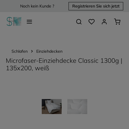
Noch kein Kunde ?
Registrieren Sie sich jetzt
alt springen
Du hast 0 Produkte 
Waren
Schlafen
Einziehdecken
Microfaser-Einziehdecke Classic 1300g |
135x200, weiß
Bildergalerie überspringen