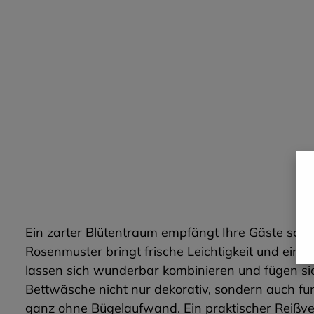
Ein zarter Blütentraum empfängt Ihre Gäste sch
Rosenmuster bringt frische Leichtigkeit und ein G
lassen sich wunderbar kombinieren und fügen sich
Bettwäsche nicht nur dekorativ, sondern auch fu
ganz ohne Bügelaufwand. Ein praktischer Reißvers