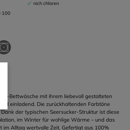
nich chloren
 100
n
er-Bettwäsche mit ihrem liebevoll gestalteten
ch und einladend. Die zurückhaltenden Farbtöne
 Dank der typischen Seersucker-Struktur ist diese
ulation, im Winter für wohlige Wärme – und das
 im Alltag wertvolle Zeit. Gefertigt aus 100%