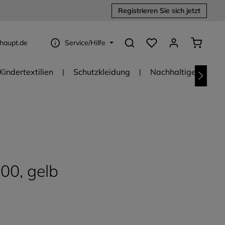
Registrieren Sie sich jetzt
Du hast 0 Produkte au
Warenko
haupt.de
Service/Hilfe
Kindertextilien
Schutzkleidung
Nachhaltige Textili
00, gelb