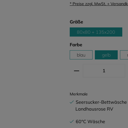
* Preise zzgl. MwSt. + Versand
auswählen
Größe
80x80 + 135x200
auswählen
Farbe
blau
gelb
Produkt Anzahl: G
Merkmale
Seersucker-Bettwäsche
Landhausrose RV
60°C Wäsche