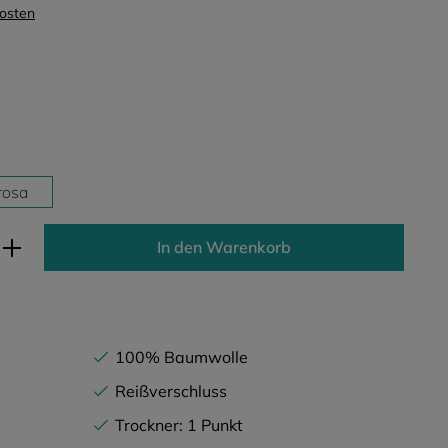
kosten
rosa
ib den gewünschten Wert ein oder benutz
In den Warenkorb
100% Baumwolle
Reißverschluss
Trockner: 1 Punkt