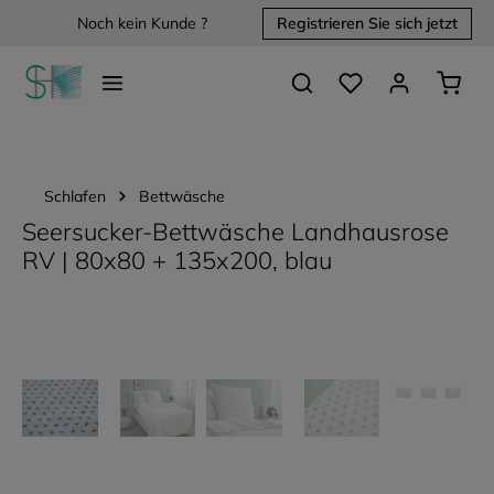
Noch kein Kunde ?
Registrieren Sie sich jetzt
alt springen
Du hast 0 Produkte 
Waren
Schlafen
Bettwäsche
Seersucker-Bettwäsche Landhausrose
RV | 80x80 + 135x200, blau
Bildergalerie überspringen