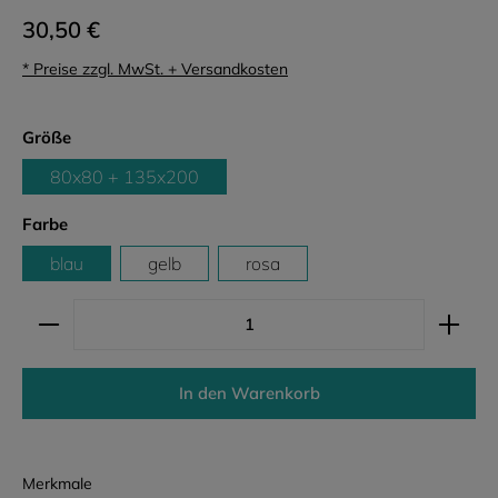
30,50 €
* Preise zzgl. MwSt. + Versandkosten
auswählen
Größe
80x80 + 135x200
auswählen
Farbe
blau
gelb
rosa
Produkt Anzahl: Gib den gewünschten Wert ein ode
In den Warenkorb
Merkmale