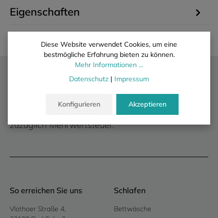
Eigenschaften
Diese Website verwendet Cookies, um eine
bestmögliche Erfahrung bieten zu können.
Mehr Informationen ...
Wir liefern ausschließlich an gewerbliche
Datenschutz
|
Impressum
Kunden.
Es erfolgt kein Verkauf an private Verbraucher i.
Konfigurieren
Akzeptieren
S. d. § 13 BGB. Unsere Preise verstehen sich
zuzüglich Mehrwertsteuer.
So erreichen Sie uns
Schlafen
Vlothoer Straße 4,
Bettwäsche