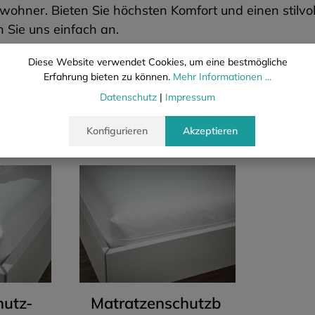
ohner. Bieten Sie höchsten Komfort und einen stilvoll
 Sie uns einfach an.
Diese Website verwendet Cookies, um eine bestmögliche
Erfahrung bieten zu können.
Mehr Informationen ...
Datenschutz
|
Impressum
iese Produkte runden Ihr Set a
Konfigurieren
Akzeptieren
hutz-
Matratzenschutzb