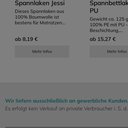
Spannlaken Jessi
Spannbettla
PU
Dieses Spannlaken aus
100% Baumwolle ist
Gewicht ca. 125 
bestens für Matratzen
100% PE mit PU -
bis ca. 20cm Höhe
Beschichtung,
geeignet
Spannbetttuch m.
8,19 €
15,27 €
ab
ab
rundum Gummizug
und tumblerfest,
Mehr Infos
Mehr Infos
abwischbar, wass
blut- und
urinundurchlässig > Viel
weitere Größen a
Anfrage
Wir liefern ausschließlich an gewerbliche Kunden
Es erfolgt kein Verkauf an private Verbraucher i. S.