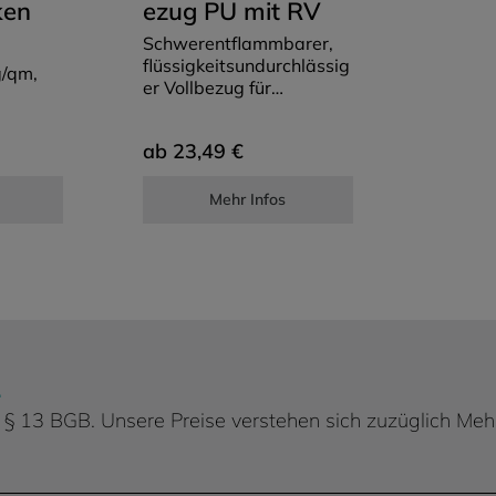
ken
ezug PU mit RV
Schwerentflammbarer,
flüssigkeitsundurchlässig
g/qm,
er Vollbezug für
Matratzen, mit PU-
Beschichtung.
23,49 €
ab
, koch-
Mehr Infos
er-,
e
uf
.
 d. § 13 BGB. Unsere Preise verstehen sich zuzüglich Me