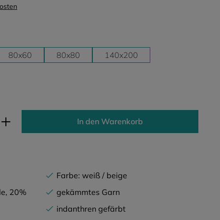
kosten
80x60
80x80
140x200
ib den gewünschten Wert ein oder benutz
In den Warenkorb
Farbe: weiß / beige
le, 20%
gekämmtes Garn
indanthren gefärbt