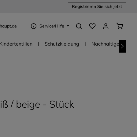
Registrieren Sie sich jetzt
Du hast 0 Produkte au
Warenko
haupt.de
Service/Hilfe
Kindertextilien
Schutzkleidung
Nachhaltige Textili
ß / beige - Stück