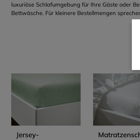
luxuriöse Schlafumgebung für Ihre Gäste oder Bew
Bettwäsche. Für kleinere Bestellmengen sprechen
D
Produktgalerie überspringen
Jersey-
Matratzensc