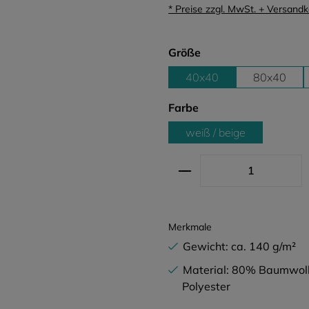
* Preise zzgl. MwSt. + Versand
auswählen
Größe
40x40
80x40
auswählen
Farbe
weiß / beige
Produkt Anzahl: G
Merkmale
Gewicht: ca. 140 g/m²
Material: 80% Baumwol
Polyester