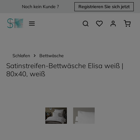
Noch kein Kunde ?
Registrieren Sie sich jetzt
alt springen
Du hast 0 Produkte 
Waren
Schlafen
Bettwäsche
Satinstreifen-Bettwäsche Elisa weiß |
80x40, weiß
Bildergalerie überspringen