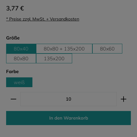
3,77 €
* Preise zzgl. MwSt. + Versandkosten
auswählen
Größe
80x40
80x80 + 135x200
80x60
80x80
135x200
auswählen
Farbe
weiß
Produkt Anzahl: Gib den gewünschten Wert ein ode
In den Warenkorb