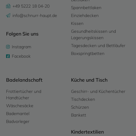
+49 5222 18 04-20
Spannbettlaken
info@schnurr-haupt.de
Einziehdecken
Kissen
Gesundheitskissen und
Folgen Sie uns
Lagerungskissen
Tagesdecken und Bettläufer
Instagram
Boxspringtbetten
Facebook
Badelandschaft
Küche und Tisch
Frottiertücher und
Geschirr- und Küchentücher
Handtücher
Tischdecken
Wäschesäcke
Schürzen
Bademantel
Bankett
Badvorleger
Kindertextilien