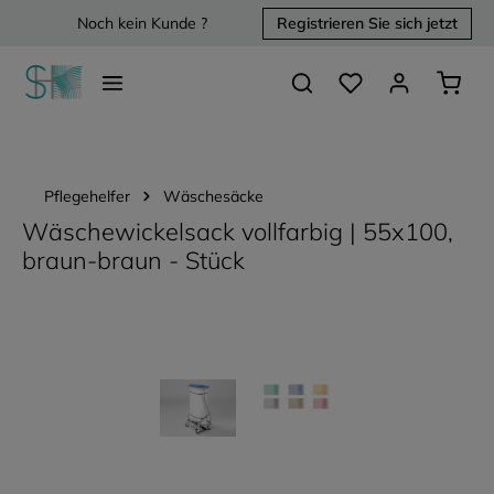
Noch kein Kunde ?
Registrieren Sie sich jetzt
alt springen
Du hast 0 Produkte 
Waren
Pflegehelfer
Wäschesäcke
Wäschewickelsack vollfarbig | 55x100,
braun-braun - Stück
Bildergalerie überspringen