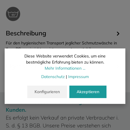
Beschreibung
Für den hygienischen Transport jeglicher Schmutzwäsche in
Ihrer Pflegeeinrichtung ist unser extrem stabiler
Wäschewickelsack…
Mehr
Diese Website verwendet Cookies, um eine
bestmögliche Erfahrung bieten zu können.
Eigenschaften
Mehr Informationen ...
Datenschutz
|
Impressum
Konfigurieren
Akzeptieren
Wir liefern ausschließlich an gewerbliche
Kunden.
Es erfolgt kein Verkauf an private Verbraucher i.
S. d. § 13 BGB. Unsere Preise verstehen sich