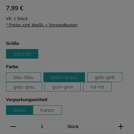
7,99 €
VE:
1 Stück
* Preise zzgl. MwSt. + Versandkosten
auswählen
Größe
55x100
auswählen
Farbe
blau-blau
braun-braun
gelb-gelb
grau-grau
grün-grün
rot-rot
auswählen
Verpackungseinheit
Stück
Karton
Produkt Anzahl: Gib den gewünschten Wert ein ode
Stück