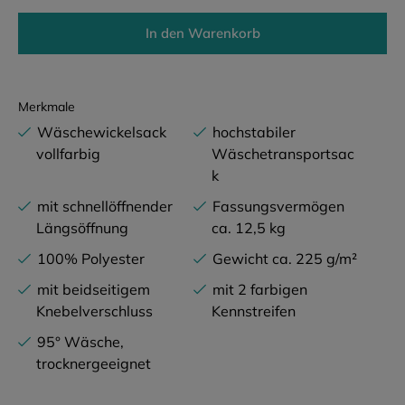
In den Warenkorb
Merkmale
Wäschewickelsack
hochstabiler
vollfarbig
Wäschetransportsac
k
mit schnellöffnender
Fassungsvermögen
Längsöffnung
ca. 12,5 kg
100% Polyester
Gewicht ca. 225 g/m²
mit beidseitigem
mit 2 farbigen
Knebelverschluss
Kennstreifen
95° Wäsche,
trocknergeeignet