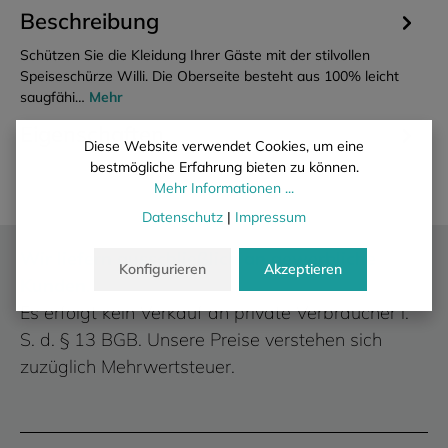
Beschreibung
Schützen Sie die Kleidung Ihrer Gäste mit der stilvollen
Speiseschürze Willi. Die Oberseite besteht aus 100% leicht
saugfähi…
Mehr
Eigenschaften
Diese Website verwendet Cookies, um eine
bestmögliche Erfahrung bieten zu können.
Mehr Informationen ...
Datenschutz
|
Impressum
Wir liefern ausschließlich an gewerbliche
Konfigurieren
Akzeptieren
Kunden.
Es erfolgt kein Verkauf an private Verbraucher i.
S. d. § 13 BGB. Unsere Preise verstehen sich
zuzüglich Mehrwertsteuer.