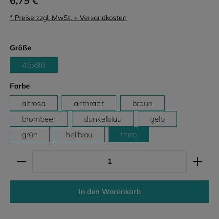
6,79 €
* Preise zzgl. MwSt. + Versandkosten
auswählen
Größe
45x90
auswählen
Farbe
altrosa
anthrazit
braun
brombeer
dunkelblau
gelb
grün
hellblau
terra
Produkt Anzahl: Gib den gewünschten Wert ein ode
In den Warenkorb