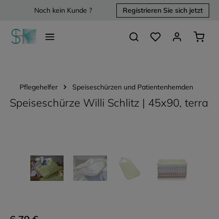
Noch kein Kunde ?
Registrieren Sie sich jetzt
alt springen
Du hast 0 Produkte 
Waren
Pflegehelfer
Speiseschürzen und Patientenhemden
Speiseschürze Willi Schlitz | 45x90, terra
Bildergalerie überspringen