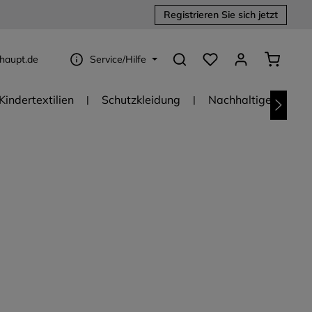
Registrieren Sie sich jetzt
Du hast 0 Produkte au
Warenko
haupt.de
Service/Hilfe
Kindertextilien
Schutzkleidung
Nachhaltige Textili