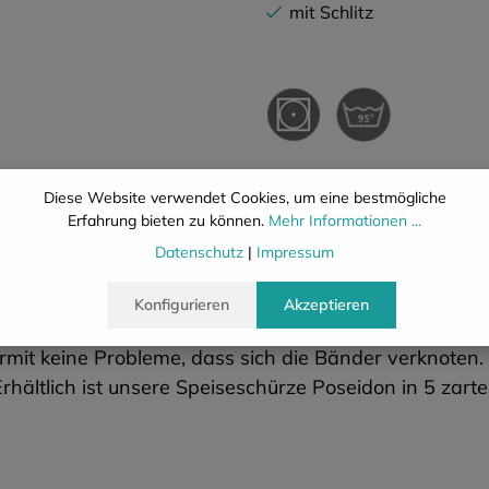
mit Schlitz
Beschreibung
Eigenschafte
Diese Website verwendet Cookies, um eine bestmögliche
Erfahrung bieten zu können.
Mehr Informationen ...
Datenschutz
|
Impressum
n Speiseschürze mit Schlitzverschluss. Sie werden begei
Konfigurieren
Akzeptieren
verhindert ein Abreißen wie von Druckknöpfen oder B
mit keine Probleme, dass sich die Bänder verknoten.
ltlich ist unsere Speiseschürze Poseidon in 5 zarten