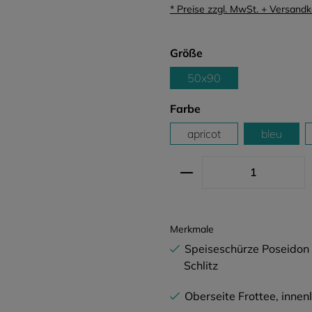
* Preise zzgl. MwSt. + Versand
auswählen
Größe
50x90
auswählen
Farbe
apricot
bleu
Produkt Anzahl: G
Merkmale
Speiseschürze Poseidon
Schlitz
Oberseite Frottee, innen