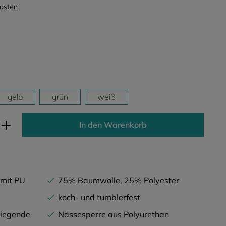
kosten
gelb
grün
weiß
ib den gewünschten Wert ein oder benutz
In den Warenkorb
 mit PU
75% Baumwolle, 25% Polyester
koch- und tumblerfest
liegende
Nässesperre aus Polyurethan