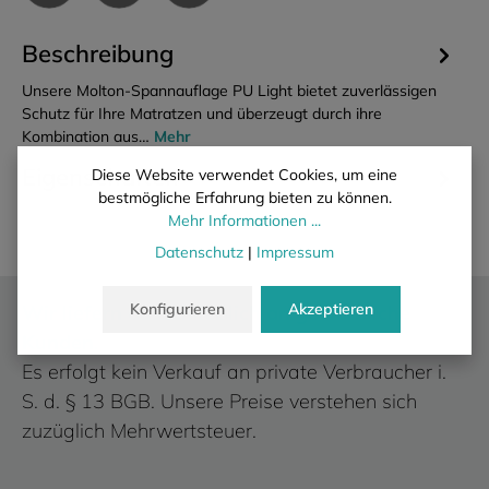
Beschreibung
Unsere Molton-Spannauflage PU Light bietet zuverlässigen
Schutz für Ihre Matratzen und überzeugt durch ihre
Kombination aus…
Mehr
Eigenschaften
Diese Website verwendet Cookies, um eine
bestmögliche Erfahrung bieten zu können.
Mehr Informationen ...
Datenschutz
|
Impressum
Konfigurieren
Akzeptieren
Wir liefern ausschließlich an gewerbliche
Kunden.
Es erfolgt kein Verkauf an private Verbraucher i.
S. d. § 13 BGB. Unsere Preise verstehen sich
zuzüglich Mehrwertsteuer.