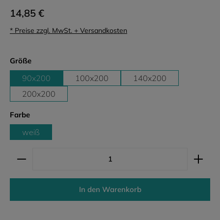
14,85 €
* Preise zzgl. MwSt. + Versandkosten
auswählen
Größe
90x200
100x200
140x200
200x200
auswählen
Farbe
weiß
Produkt Anzahl: Gib den gewünschten Wert ein ode
In den Warenkorb