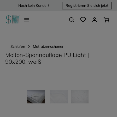
Noch kein Kunde ?
Registrieren Sie sich jetzt
alt springen
Du hast 0 Produkte 
Waren
Schlafen
Matratzenschoner
Molton-Spannauflage PU Light |
90x200, weiß
Bildergalerie überspringen